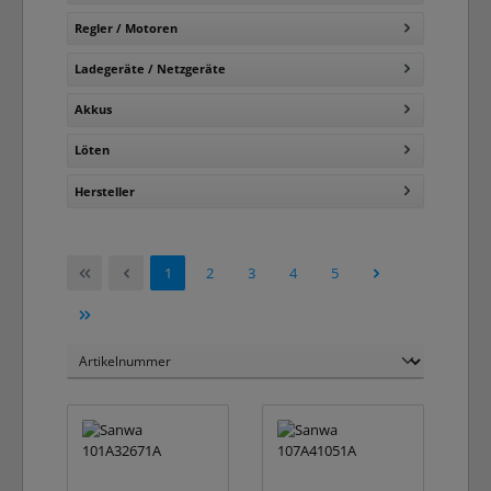
Regler / Motoren
Ladegeräte / Netzgeräte
Akkus
Löten
Hersteller
Seite
Seite
Seite
Seite
Seite
1
2
3
4
5