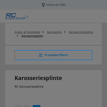
Zum Hauptinhalt springen
online seit 2002
Ersatz- & Tuningteile
Karosserien
Karosserie Zubehör
Karosseriesplinte
Produkte filtern
Karosseriesplinte
RC Karosseriesplinte