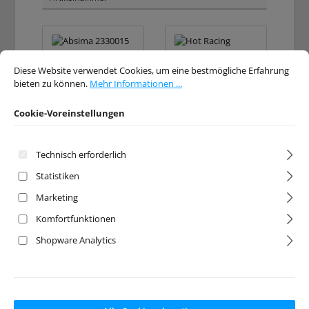
Cookie-Voreinstellungen
Diese Website verwendet Cookies, um eine bestmögliche Erfahrung bieten 
Diese Website verwendet Cookies, um eine bestmögliche Erfahrung
bieten zu können.
Mehr Informationen ...
Cookie-Voreinstellungen
Technisch erforderlich
Aluminium
Limiter-Straps
Stoßdämpfer
140mm (2)
Statistiken
90mm 1:10
Crawler (2)
Marketing
Artikelnr:
ABS-2330015
Artikelnr:
HR-SLS140T0
Komfortfunktionen
202
Hersteller:
Absima
Hersteller:
Hot Racing
Shopware Analytics
Ab Lager lieferbar
Ab Lager lieferbar