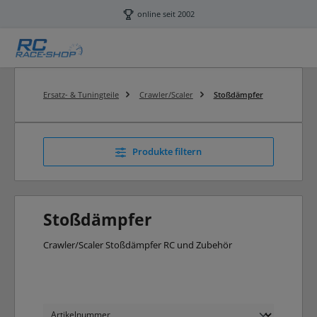
Zum Hauptinhalt springen
online seit 2002
Ersatz- & Tuningteile
Crawler/Scaler
Stoßdämpfer
Produkte filtern
Stoßdämpfer
Crawler/Scaler Stoßdämpfer RC und Zubehör