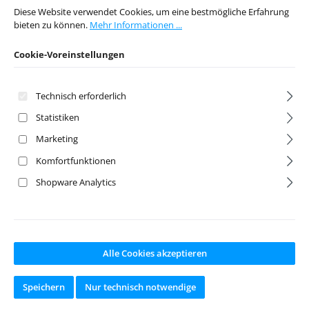
Diese Website verwendet Cookies, um eine bestmögliche Erfahrung
bieten zu können.
Mehr Informationen ...
Artikelnr:
df-6457
Artikelnr:
df-6851
Cookie-Voreinstellungen
Hersteller:
df Models
Hersteller:
df Models
Technisch erforderlich
Statistiken
Marketing
Regulärer Preis:
Regulärer Preis:
14,70 €
2,10 €
Preise inkl. MwSt. zzgl.
Preise inkl. MwSt. zzgl.
Komfortfunktionen
Versandkosten
Versandkosten
Shopware Analytics
In den Warenkorb
In den Warenkorb
Alle Cookies akzeptieren
Speichern
Nur technisch notwendige