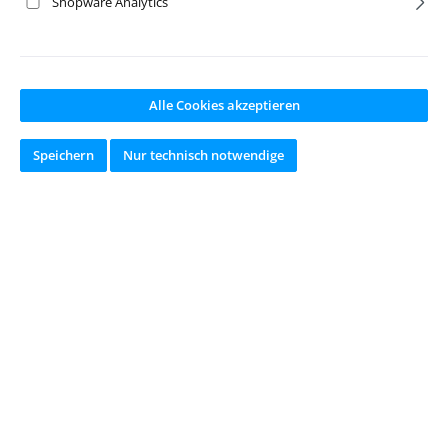
Shopware Analytics
Keine Produkte gefunden.
Alle Cookies akzeptieren
Speichern
Nur technisch notwendige
online seit 2002
Newsletter
Abonnieren Sie jetzt einfach unseren regelmäßig erscheinenden
Newsletter und Sie werden stets unter den Ersten sein, über neue
Produkte und Angebote informiert werden.
E-
Mail-
Adresse
*
Diese Seite ist durch reCAPTCHA geschützt und es gelten die