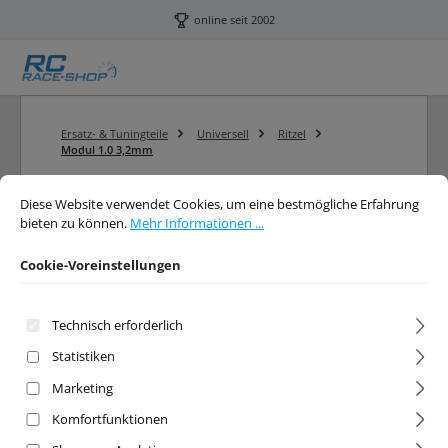
Zum Hauptinhalt springen
online seit 2002
Ersatz- & Tuningteile
Universell
Ritzel
Modul 1.0 3,2mm
Cookie-Voreinstellungen
Diese Website verwendet Cookies, um eine bestmögliche Erfahrung bieten 
Diese Website verwendet Cookies, um eine bestmögliche Erfahrung
bieten zu können.
Mehr Informationen ...
Produkte filtern
Cookie-Voreinstellungen
Modul 1.0 3,2mm
Technisch erforderlich
Statistiken
Ritzel Modul 1.0 3,2mm
Marketing
Komfortfunktionen