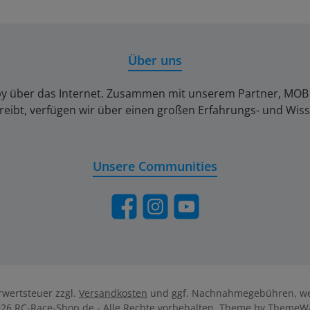
Über uns
by über das Internet. Zusammen mit unserem Partner, MOB Ber
reibt, verfügen wir über einen großen Erfahrungs- und Wis
Unsere Communities
Facebook
Instagram
YouTube
hrwertsteuer zzgl.
Versandkosten
und ggf. Nachnahmegebühren, we
26 RC-Race-Shop.de - Alle Rechte vorbehalten. Theme by
ThemeW