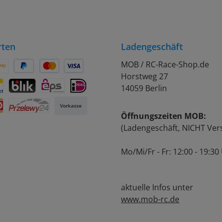
rten
Ladengeschäft
MOB / RC-Race-Shop.de
Horstweg 27
on Pay
Später Bezahlen
Kredit- oder Debitkarte
14059 Berlin
rift
ontact
BLIK
eps
iDEAL
Vorkasse
Öffnungszeiten MOB:
Przelewy24
(Ladengeschäft, NICHT Ver
Mo/Mi/Fr - Fr: 12:00 - 19:30
aktuelle Infos unter
www.mob-rc.de