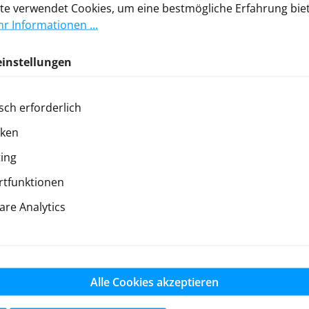
te verwendet Cookies, um eine bestmögliche Erfahrung bie
r Informationen ...
einstellungen
sch erforderlich
ver
iken
ing
Newsletter
tfunktionen
re Analytics
Sie jetzt einfach unseren regelmäßig erscheinenden Newsle
ts unter den Ersten sein, über neue Produkte und Angebote
werden.
E-
Alle Cookies akzeptieren
Mail-
Adresse
 Seite ist durch reCAPTCHA geschützt und es gelten die
Datenschutzrichtlini