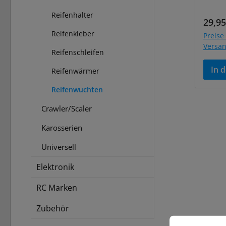
Reifenhalter
Regul
29,95
Reifenkleber
Preise 
Versa
Reifenschleifen
In 
Reifenwärmer
Reifenwuchten
Crawler/Scaler
Karosserien
Universell
Elektronik
RC Marken
Zubehör
Cookie-Vorein
Diese Website 