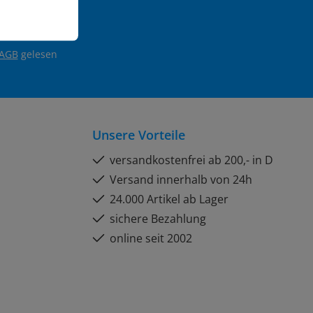
AGB
gelesen
Unsere Vorteile
versandkostenfrei ab 200,- in D
Versand innerhalb von 24h
24.000 Artikel ab Lager
sichere Bezahlung
online seit 2002