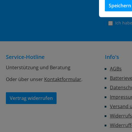
Speichern
Ich hab
Service-Hotline
Info's
Unterstützung und Beratung
AGBs
Batteriev
Oder über unser
Kontaktformular
.
Datensch
Impress
Vertrag widerrufen
Versand 
Widerrufs
Widerruf