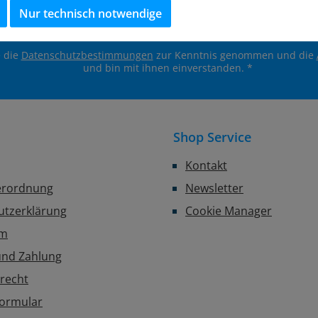
*
Nutzungsbedingungen
.
Nur technisch notwendige
Datenschutz
e die
Datenschutzbestimmungen
zur Kenntnis genommen und die
und bin mit ihnen einverstanden.
*
Shop Service
Kontakt
erordnung
Newsletter
utzerklärung
Cookie Manager
um
und Zahlung
recht
formular