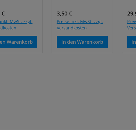
ärer Preis:
Regulärer Preis:
Reg
 €
3,50 €
29,
inkl. MwSt. zzgl.
Preise inkl. MwSt. zzgl.
Prei
ndkosten
Versandkosten
Ver
den Warenkorb
In den Warenkorb
I
stellungen
verwendet Cookies, um eine bestmögliche Erfahrung biete