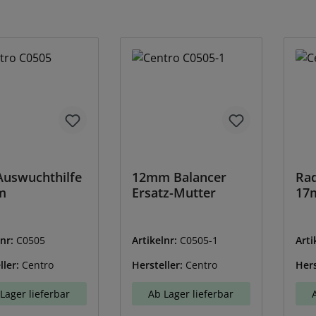
Auswuchthilfe
12mm Balancer
Rad
m
Ersatz-Mutter
17
lnr:
C0505
Artikelnr:
C0505-1
Arti
ller:
Centro
Hersteller:
Centro
Hers
Lager lieferbar
Ab Lager lieferbar