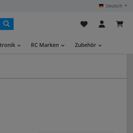
Deutsch
Du hast 0 Produkte au
tronik
RC Marken
Zubehör