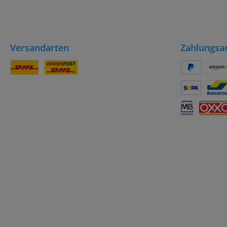
Versandarten
Zahlungsa
DHL Paket
DHL Paket / Kleinpaket
PayPal
Amaz
SEPA Lastsch
Banc
Multibanco
OXXO