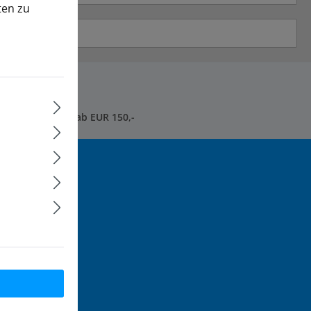
ten zu
sandkostenfrei* ab EUR 150,-
tter und Sie
 informiert
e
und