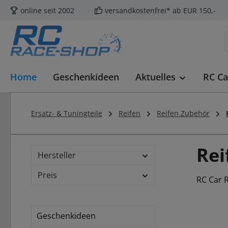
online seit 2002
versandkostenfrei* ab EUR 150,-
m Hauptinhalt springen
Zur Suche springen
Zur Hauptnavigation springen
Home
Geschenkideen
Aktuelles
RC Ca
Ersatz- & Tuningteile
Reifen
Reifen Zubehör
Re
Hersteller
Preis
RC Car 
Geschenkideen