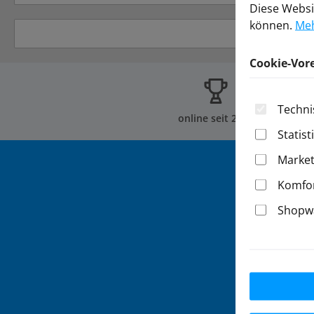
Diese Websi
können.
Meh
Cookie-Vor
Techni
online seit 2002
Statist
Market
Komfor
Shopwa
Abonnieren 
werden ste
Diese