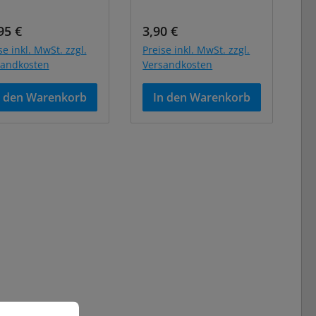
ulärer Preis:
Regulärer Preis:
95 €
3,90 €
se inkl. MwSt. zzgl.
Preise inkl. MwSt. zzgl.
sandkosten
Versandkosten
n den Warenkorb
In den Warenkorb
n zu können.
Mehr Informationen ...