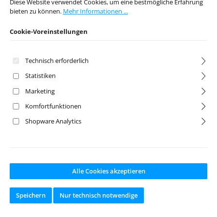
Diese Website verwendet Cookies, um eine bestmögliche Erfahrung
bieten zu können.
Mehr Informationen ...
Artikelnr:
df-1239
Artikelnr:
df-1240
Cookie-Voreinstellungen
Hersteller:
df Models
Hersteller:
df Models
Ab Lager lieferbar
Ab Lager lieferbar
Technisch erforderlich
Statistiken
Marketing
Regulärer Preis:
Regulärer Preis:
79,95 €
13,95 €
Komfortfunktionen
Preise inkl. MwSt. zzgl.
Preise inkl. MwSt. zzgl.
Versandkosten
Versandkosten
Shopware Analytics
In den Warenkorb
In den Warenkorb
Alle Cookies akzeptieren
Speichern
Nur technisch notwendige