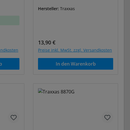
Hersteller:
Traxxas
Regulärer Preis:
13,90 €
sandkosten
Preise inkl. MwSt. zzgl. Versandkosten
b
In den Warenkorb