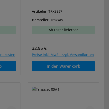
Artikelnr:
TRX8857
Hersteller:
Traxxas
Ab Lager lieferbar
Regulärer Preis:
32,95 €
sandkosten
Preise inkl. MwSt. zzgl. Versandkosten
b
In den Warenkorb