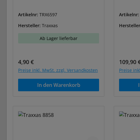
Artikelnr:
TRX6597
Artikelnr
Hersteller:
Traxxas
Herstelle
Ab Lager lieferbar
Regulärer Preis:
Reguläre
4,90 €
109,90 
Preise inkl. MwSt. zzgl. Versandkosten
Preise in
In den Warenkorb