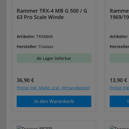
Rammer TRX-4 MB G 500 / G
Rammer
63 Pro Scale Winde
1969/19
Artikelnr:
TRX8868
Artikelnr
Hersteller:
Traxxas
Herstelle
Ab Lager lieferbar
Regulärer Preis:
Reguläre
36,90 €
13,90 €
Preise inkl. MwSt. zzgl. Versandkosten
Preise in
In den Warenkorb