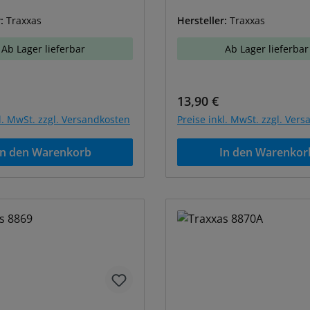
r:
Traxxas
Hersteller:
Traxxas
Ab Lager lieferbar
Ab Lager lieferbar
r Preis:
Regulärer Preis:
13,90 €
kl. MwSt. zzgl. Versandkosten
Preise inkl. MwSt. zzgl. Ver
In den Warenkorb
In den Warenkor