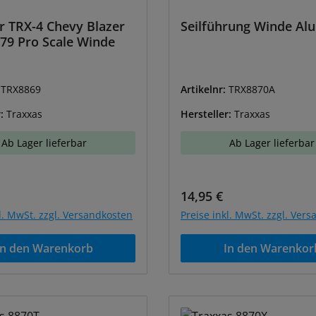
 TRX-4 Chevy Blazer
Seilführung Winde Alu
79 Pro Scale Winde
:
TRX8869
Artikelnr:
TRX8870A
r:
Traxxas
Hersteller:
Traxxas
Ab Lager lieferbar
Ab Lager lieferbar
r Preis:
Regulärer Preis:
14,95 €
kl. MwSt. zzgl. Versandkosten
Preise inkl. MwSt. zzgl. Ver
In den Warenkorb
In den Warenkor