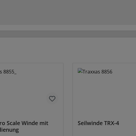
ro Scale Winde mit
Seilwinde TRX-4
dienung