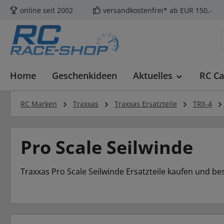
online seit 2002
versandkostenfrei* ab EUR 150,-
m Hauptinhalt springen
Zur Suche springen
Zur Hauptnavigation springen
Home
Geschenkideen
Aktuelles
RC Ca
RC Marken
Traxxas
Traxxas Ersatzteile
TRX-4
Pro Scale Seilwinde
Traxxas Pro Scale Seilwinde Ersatzteile kaufen und bes