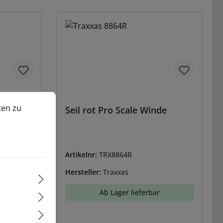
n zu können.
Mehr Informationen ...
ten zu
nde
Seil rot Pro Scale Winde
Artikelnr:
TRX8864R
Hersteller:
Traxxas
Ab Lager lieferbar