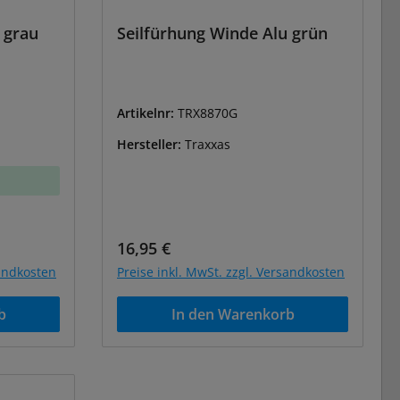
 grau
Seilfürhung Winde Alu grün
Artikelnr:
TRX8870G
Hersteller:
Traxxas
Regulärer Preis:
16,95 €
sandkosten
Preise inkl. MwSt. zzgl. Versandkosten
b
In den Warenkorb