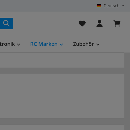
Deutsch
Du hast 0 Produkte au
tronik
RC Marken
Zubehör