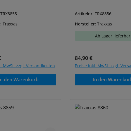
:
TRX8855
Artikelnr:
TRX8856
r:
Traxxas
Hersteller:
Traxxas
Ab Lager lieferbar
r Preis:
Regulärer Preis:
€
84,90 €
kl. MwSt. zzgl. Versandkosten
Preise inkl. MwSt. zzgl. Ver
In den Warenkorb
In den Warenkor