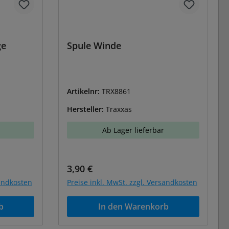
ge
Spule Winde
Artikelnr:
TRX8861
Hersteller:
Traxxas
Ab Lager lieferbar
Regulärer Preis:
3,90 €
sandkosten
Preise inkl. MwSt. zzgl. Versandkosten
b
In den Warenkorb