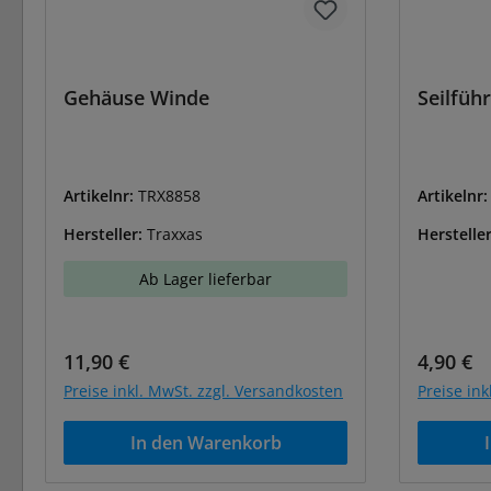
Gehäuse Winde
Seilfüh
Artikelnr:
TRX8858
Artikelnr
Hersteller:
Traxxas
Herstelle
Ab Lager lieferbar
Regulärer Preis:
Reguläre
11,90 €
4,90 €
Preise inkl. MwSt. zzgl. Versandkosten
Preise in
In den Warenkorb