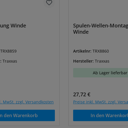
rung Winde
Spulen-Wellen-Monta
Winde
:
TRX8859
Artikelnr:
TRX8860
r:
Traxxas
Hersteller:
Traxxas
Ab Lager lieferbar
r Preis:
Regulärer Preis:
27,72 €
kl. MwSt. zzgl. Versandkosten
Preise inkl. MwSt. zzgl. Ver
In den Warenkorb
In den Warenkor