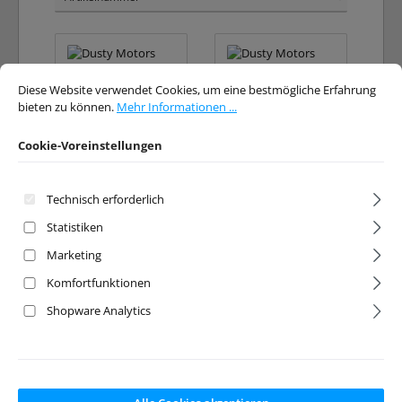
Cookie-Voreinstellungen
Diese Website verwendet Cookies, um eine bestmögliche Erfahrung bieten 
Diese Website verwendet Cookies, um eine bestmögliche Erfahrung
bieten zu können.
Mehr Informationen ...
Cookie-Voreinstellungen
Technisch erforderlich
Dust Protection
Dust Protection
Cover Traxxas
Cover Traxxas
Statistiken
Slash 4x4
1:16
Marketing
Komfortfunktionen
Artikelnr:
DMC0031
Artikelnr:
DMC0041
Hersteller:
Dusty
Hersteller:
Dusty
Shopware Analytics
Motors
Motors
Ab Lager lieferbar
Ab Lager lieferbar