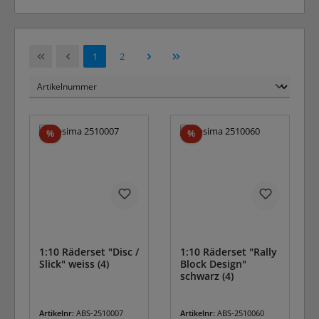
Seite
Seite
1
2
Rabatt
Rabatt
%
%
1:10 Räderset "Disc /
1:10 Räderset "Rally
Slick" weiss (4)
Block Design"
schwarz (4)
Artikelnr:
ABS-2510007
Artikelnr:
ABS-2510060