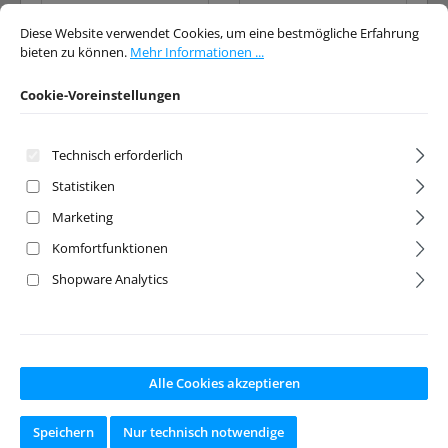
Cookie-Voreinstellungen
Diese Website verwendet Cookies, um eine bestmögliche Erfahrung bieten 
Hersteller:
Absima
Hersteller:
Absima
Diese Website verwendet Cookies, um eine bestmögliche Erfahrung
bieten zu können.
Mehr Informationen ...
Ab Lager lieferbar
Ab Lager lieferbar
Cookie-Voreinstellungen
Verkaufspreis:
Regulärer Preis:
Verkaufspreis:
Regulärer Preis:
14,95 €
15,95 €
Preise inkl. MwSt. zzgl.
Preise inkl. MwSt. zzgl.
Technisch erforderlich
Versandkosten
Versandkosten
Statistiken
In den Warenkorb
In den Warenkorb
Marketing
Komfortfunktionen
Shopware Analytics
Rabatt
Rabatt
%
%
Alle Cookies akzeptieren
Speichern
Nur technisch notwendige