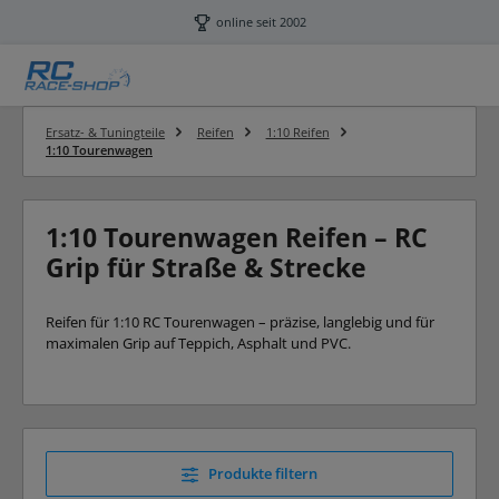
Zum Hauptinhalt springen
online seit 2002
Ersatz- & Tuningteile
Reifen
1:10 Reifen
1:10 Tourenwagen
1:10 Tourenwagen Reifen – RC
Grip für Straße & Strecke
Reifen für 1:10 RC Tourenwagen – präzise, langlebig und für
maximalen Grip auf Teppich, Asphalt und PVC.
Produkte filtern