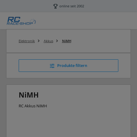
Zum Hauptinhalt springen
online seit 2002
Elektronik
Akkus
NiMH
Produkte filtern
NiMH
RC Akkus NiMH