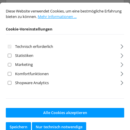
Cookie-Voreinstellungen
Diese Website verwendet Cookies, um eine bestmögliche Erfahrung bieten 
Diese Website verwendet Cookies, um eine bestmögliche Erfahrung
bieten zu können.
Mehr Informationen ...
Cookie-Voreinstellungen
Rabatt
Rabatt
%
%
Technisch erforderlich
Statistiken
Marketing
Komfortfunktionen
NiMH Stick Pack
NiMH Stick Pack
Shopware Analytics
7,2V 3000mAh T-
7,2V 3600mAh T-
Plug + Tamiya
Plug + Tamiya
Adapter
Adapter
Artikelnr:
ABS-4100010
Artikelnr:
ABS-4100011
Hersteller:
Absima
Hersteller:
Absima
Alle Cookies akzeptieren
Ab Lager lieferbar
Ab Lager lieferbar
Speichern
Nur technisch notwendige