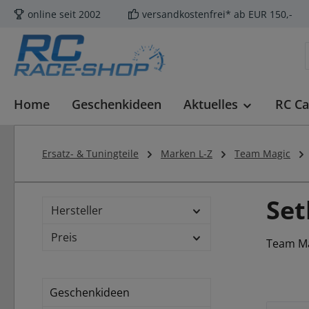
online seit 2002
versandkostenfrei* ab EUR 150,-
m Hauptinhalt springen
Zur Suche springen
Zur Hauptnavigation springen
Home
Geschenkideen
Aktuelles
RC Ca
Ersatz- & Tuningteile
Marken L-Z
Team Magic
Set
Hersteller
Preis
Team Ma
Geschenkideen