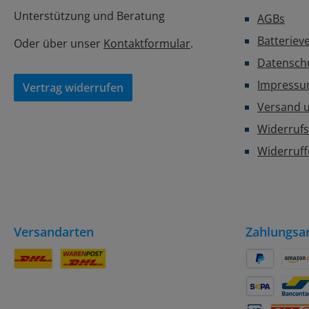
Unterstützung und Beratung
AGBs
Batteriev
Oder über unser
Kontaktformular
.
Datensch
Impress
Vertrag widerrufen
Versand 
Widerrufs
Widerruf
Versandarten
Zahlungsa
DHL Paket
DHL Paket / Kleinpaket
PayPal
Amaz
SEPA Lastsch
Banc