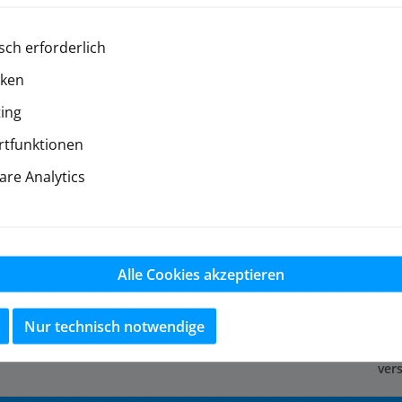
sch erforderlich
iken
ing
tfunktionen
re Analytics
e und zahlreiche Tuningteile für den Team Magic Seth in un
bitte per eMail.
Alle Cookies akzeptieren
Nur technisch notwendige
ver