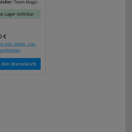
teller:
Team Magic
Ab Lager lieferbar
ulärer Preis:
0 €
se inkl. MwSt. zzgl.
sandkosten
n den Warenkorb