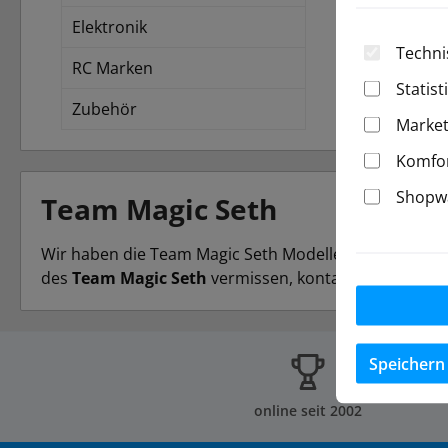
Elektronik
Techni
RC Marken
Statist
Zubehör
Market
Komfor
Shopwa
Team Magic Seth
Wir haben die Team Magic Seth Modelle, die Ersatzteil
des
Team Magic Seth
vermissen, kontaktieren Sie uns 
Speichern
online seit 2002