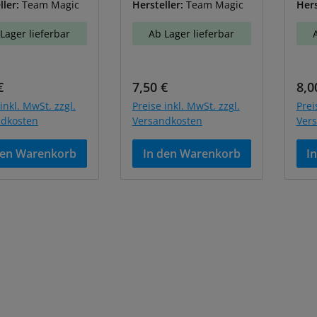
ller:
Team Magic
Hersteller:
Team Magic
Hers
Lager lieferbar
Ab Lager lieferbar
ärer Preis:
Regulärer Preis:
Reg
€
7,50 €
8,0
inkl. MwSt. zzgl.
Preise inkl. MwSt. zzgl.
Prei
ndkosten
Versandkosten
Ver
den Warenkorb
In den Warenkorb
I