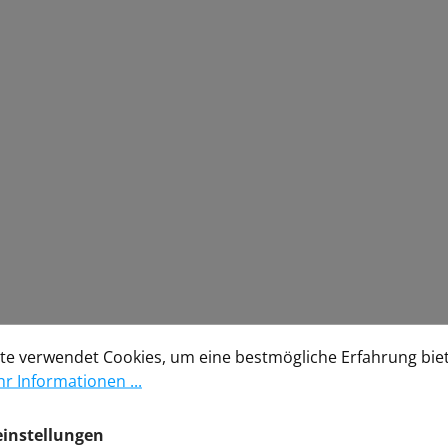
stellungen
verwendet Cookies, um eine bestmögliche Erfahrung biete
te verwendet Cookies, um eine bestmögliche Erfahrung bie
r Informationen ...
einstellungen