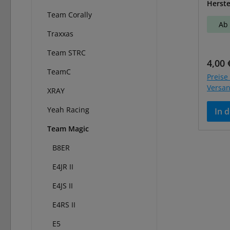
Herste
Team Corally
Ab 
Traxxas
Team STRC
Regul
4,00 
TeamC
Preise 
Versa
XRAY
Yeah Racing
In 
Team Magic
B8ER
E4JR II
E4JS II
E4RS II
E5