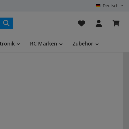
Deutsch
Du hast 0 Produkte au
tronik
RC Marken
Zubehör