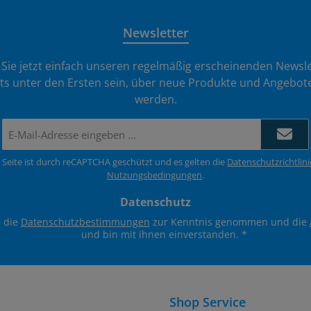
Newsletter
Sie jetzt einfach unseren regelmäßig erscheinenden Newsle
ts unter den Ersten sein, über neue Produkte und Angebote
werden.
E-
Mail-
Adresse
 Seite ist durch reCAPTCHA geschützt und es gelten die
Datenschutzrichtlini
*
Nutzungsbedingungen
.
Datenschutz
e die
Datenschutzbestimmungen
zur Kenntnis genommen und die
und bin mit ihnen einverstanden.
*
Shop Service