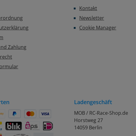
Kontakt
erordnung
Newsletter
utzerklärung
Cookie Manager
um
und Zahlung
recht
formular
rten
Ladengeschäft
MOB / RC-Race-Shop.de
Horstweg 27
on Pay
Später Bezahlen
Kredit- oder Debitkarte
14059 Berlin
rift
ontact
BLIK
eps
iDEAL