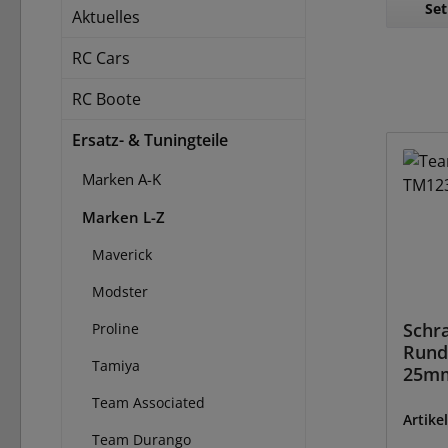
Set
Aktuelles
RC Cars
RC Boote
Ersatz- & Tuningteile
Marken A-K
Marken L-Z
Maverick
Modster
Schr
Proline
Rund
Tamiya
25mm
Team Associated
Artike
Team Durango