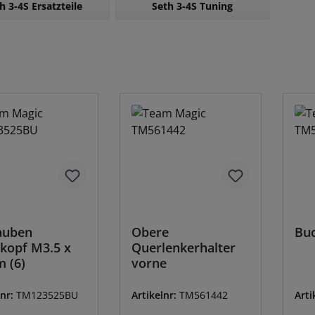
h 3-4S Ersatzteile
Seth 3-4S Tuning
auben
Obere
Buc
kopf M3.5 x
Querlenkerhalter
 (6)
vorne
lnr:
TM123525BU
Artikelnr:
TM561442
Arti