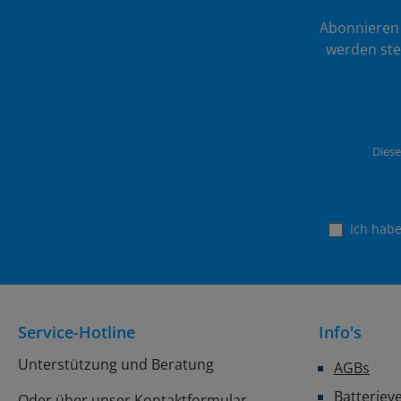
Abonnieren 
werden ste
Diese
Ich hab
Service-Hotline
Info's
Unterstützung und Beratung
AGBs
Batteriev
Oder über unser
Kontaktformular
.