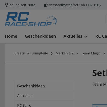
online seit 2002
versandkostenfrei* ab EUR 150,-
m Hauptinhalt springen
Zur Suche springen
Zur Hauptnavigation springen
Home
Geschenkideen
Aktuelles
RC Ca
Ersatz- & Tuningteile
Marken L-Z
Team Magic
Set
Team Ma
Geschenkideen
Aktuelles
RC Cars