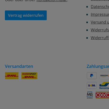
Datensch
Impress
Vertrag widerrufen
Versand 
Widerrufs
Widerruf
Versandarten
Zahlungsa
DHL Paket
DHL Paket / Kleinpaket
PayPal
Amaz
SEPA Lastsch
Banc
Multibanco
OXXO