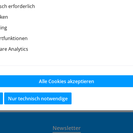
sch erforderlich
iken
ing
tfunktionen
re Analytics
-4S
Modelle und die Ersatzteile für den Team Magic Seth 3-4
 kontaktieren Sie uns bitte per eMail.
Alle Cookies akzeptieren
Nur technisch notwendige
ver
Newsletter