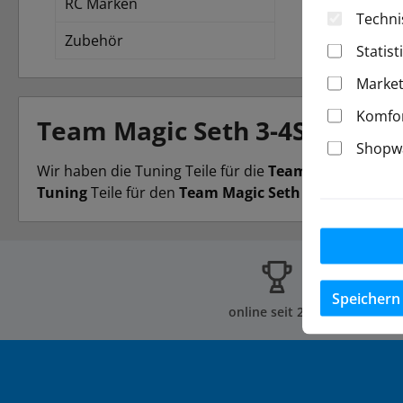
RC Marken
Techni
Zubehör
Statist
Market
Komfor
Team Magic Seth 3-4S Tuning
Shopwa
Wir haben die Tuning Teile für die
Team Magic Seth 3
Tuning
Teile für den
Team Magic Seth 3-4S
vermissen,
Speichern
online seit 2002