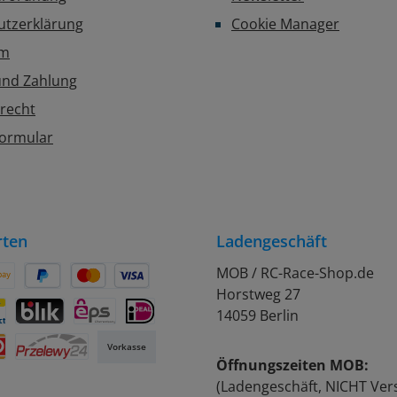
utzerklärung
Cookie Manager
um
und Zahlung
recht
formular
rten
Ladengeschäft
MOB / RC-Race-Shop.de
Horstweg 27
on Pay
Später Bezahlen
Kredit- oder Debitkarte
14059 Berlin
rift
ontact
BLIK
eps
iDEAL
Vorkasse
Öffnungszeiten MOB:
Przelewy24
(Ladengeschäft, NICHT Ver