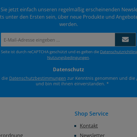
Sie jetzt einfach unseren regelmäßig erscheinenden Newsle
ts unter den Ersten sein, über neue Produkte und Angebote
werden.
E-
Mail-
Adresse
 Seite ist durch reCAPTCHA geschützt und es gelten die
Datenschutzrichtlini
*
Nutzungsbedingungen
.
Datenschutz
e die
Datenschutzbestimmungen
zur Kenntnis genommen und die
und bin mit ihnen einverstanden.
*
Shop Service
Kontakt
erordnung
Newsletter