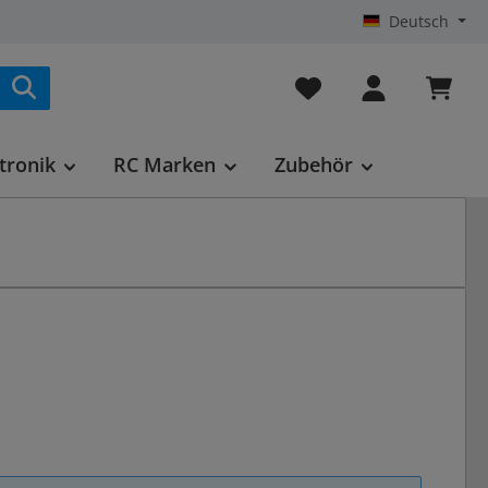
Deutsch
Du hast 0 Produkte au
tronik
RC Marken
Zubehör