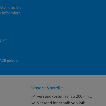
tter und Sie
 informiert
e
und
AGB
gelesen
Unsere Vorteile
versandkostenfrei ab 200,- in D
Versand innerhalb von 24h