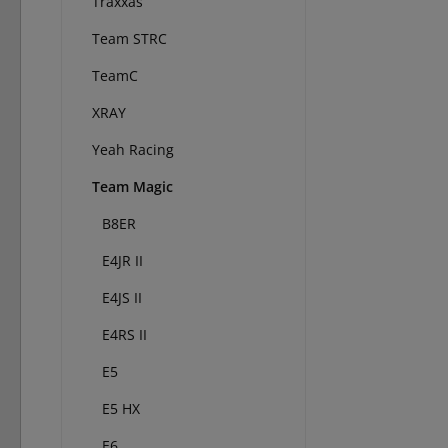
Traxxas
Team STRC
TeamC
XRAY
Yeah Racing
Team Magic
B8ER
E4JR II
E4JS II
E4RS II
E5
E5 HX
E6