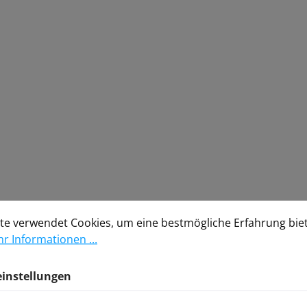
stellungen
verwendet Cookies, um eine bestmögliche Erfahrung biete
te verwendet Cookies, um eine bestmögliche Erfahrung bie
r Informationen ...
einstellungen