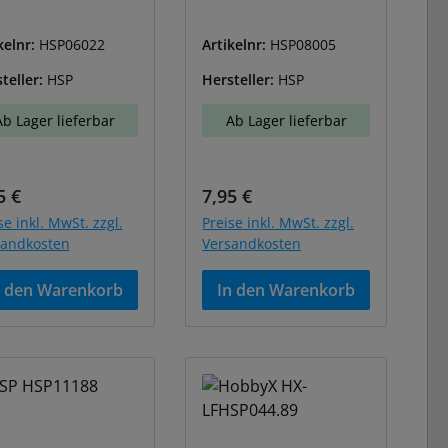
kelnr:
HSP06022
Artikelnr:
HSP08005
teller:
HSP
Hersteller:
HSP
Ab Lager lieferbar
Ab Lager lieferbar
ulärer Preis:
Regulärer Preis:
5 €
7,95 €
se inkl. MwSt. zzgl.
Preise inkl. MwSt. zzgl.
sandkosten
Versandkosten
n den Warenkorb
In den Warenkorb