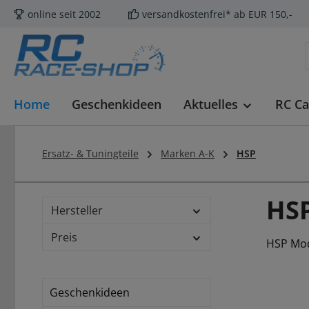
online seit 2002
versandkostenfrei* ab EUR 150,-
m Hauptinhalt springen
Zur Suche springen
Zur Hauptnavigation springen
Home
Geschenkideen
Aktuelles
RC Ca
Ersatz- & Tuningteile
Marken A-K
HSP
HS
Hersteller
Preis
HSP Mode
Geschenkideen