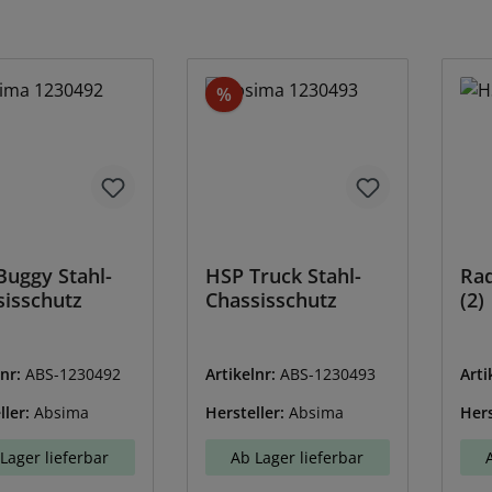
batt
Rabatt
%
Buggy Stahl-
HSP Truck Stahl-
Rad
sisschutz
Chassisschutz
(2)
lnr:
ABS-1230492
Artikelnr:
ABS-1230493
Arti
ller:
Absima
Hersteller:
Absima
Hers
Lager lieferbar
Ab Lager lieferbar