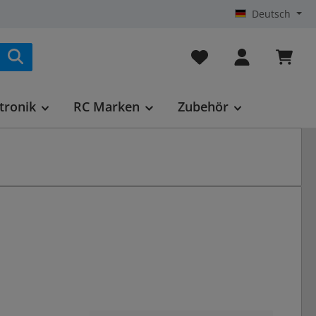
Deutsch
Du hast 0 Produkte au
tronik
RC Marken
Zubehör