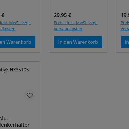
ärer Preis:
Regulärer Preis:
Reg
 €
29,95 €
19,
inkl. MwSt. zzgl.
Preise inkl. MwSt. zzgl.
Prei
ndkosten
Versandkosten
Ver
den Warenkorb
In den Warenkorb
I
lu.-
lenkerhalter