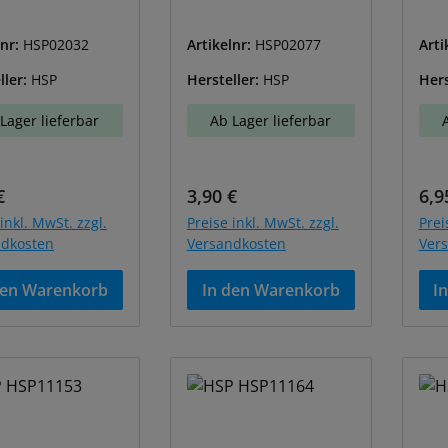
lnr:
HSP02032
Artikelnr:
HSP02077
Arti
ller:
HSP
Hersteller:
HSP
Hers
Lager lieferbar
Ab Lager lieferbar
ärer Preis:
Regulärer Preis:
Reg
€
3,90 €
6,9
inkl. MwSt. zzgl.
Preise inkl. MwSt. zzgl.
Prei
ndkosten
Versandkosten
Ver
den Warenkorb
In den Warenkorb
I