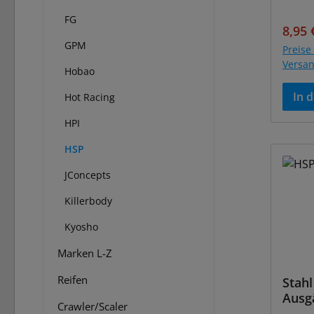
FG
Verka
8,95 
GPM
Preise 
Versa
Hobao
In 
Hot Racing
HPI
HSP
JConcepts
Killerbody
Kyosho
Marken L-Z
Reifen
Stahl
Ausg
Crawler/Scaler