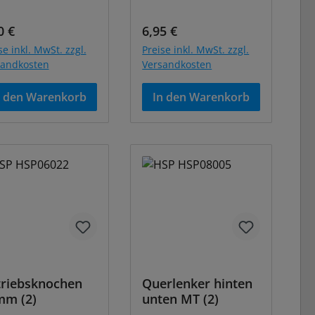
ulärer Preis:
Regulärer Preis:
0 €
6,95 €
se inkl. MwSt. zzgl.
Preise inkl. MwSt. zzgl.
sandkosten
Versandkosten
n den Warenkorb
In den Warenkorb
riebsknochen
Querlenker hinten
mm (2)
unten MT (2)