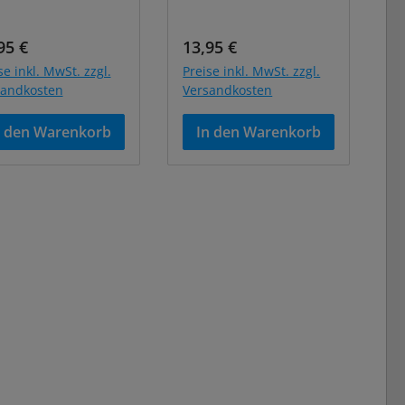
ulärer Preis:
Regulärer Preis:
95 €
13,95 €
se inkl. MwSt. zzgl.
Preise inkl. MwSt. zzgl.
sandkosten
Versandkosten
n den Warenkorb
In den Warenkorb