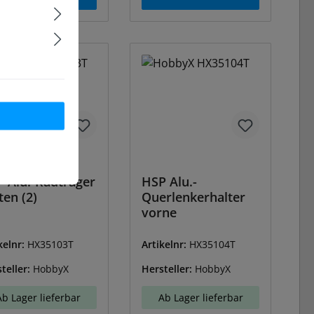
 Alu.-Radträger
HSP Alu.-
ten (2)
Querlenkerhalter
vorne
kelnr:
HX35103T
Artikelnr:
HX35104T
teller:
HobbyX
Hersteller:
HobbyX
Ab Lager lieferbar
Ab Lager lieferbar