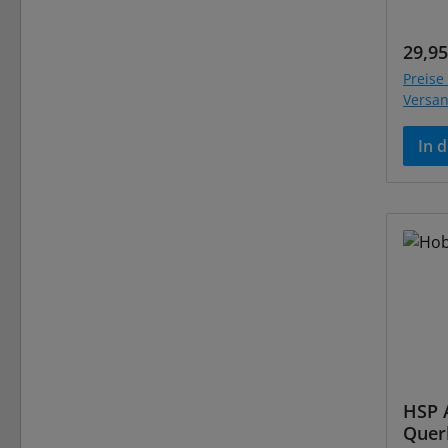
Regul
29,95
Preise 
Versa
In 
HSP A
Quer