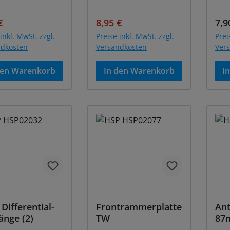
ufspreis:
Regulärer Preis:
Verkaufspreis:
Regulärer Preis:
Reg
€
8,95 €
7,9
inkl. MwSt. zzgl.
Preise inkl. MwSt. zzgl.
Prei
ndkosten
Versandkosten
Ver
den Warenkorb
In den Warenkorb
I
 Differential-
Frontrammerplatte
Ant
änge (2)
TW
87