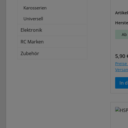
Karosserien
Artike
Universell
Herste
Elektronik
Ab 
RC Marken
Zubehör
Regul
5,90 
Preise 
Versa
In 