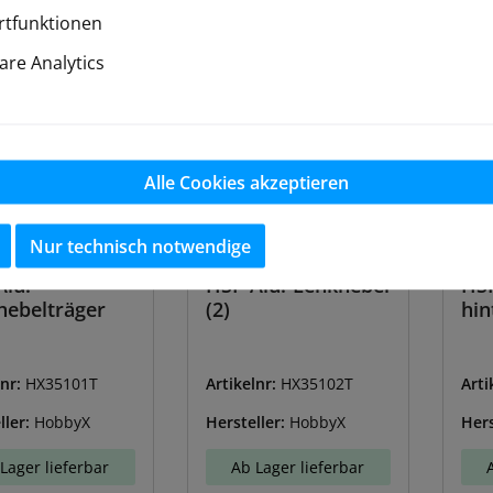
tfunktionen
re Analytics
Alle Cookies akzeptieren
Nur technisch notwendige
lu.-
HSP Alu.-Lenkhebel
HSP
hebelträger
(2)
hin
lnr:
HX35101T
Artikelnr:
HX35102T
Arti
ller:
HobbyX
Hersteller:
HobbyX
Hers
Lager lieferbar
Ab Lager lieferbar