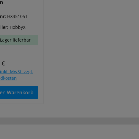
en
lnr:
HX35105T
ller:
HobbyX
Lager lieferbar
ärer Preis:
 €
inkl. MwSt. zzgl.
ndkosten
den Warenkorb