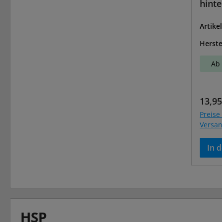
hint
Artike
Herste
Ab 
Regul
13,95
Preise 
Versa
In 
HSP