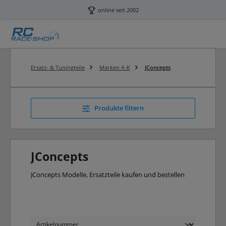
Zum Hauptinhalt springen
online seit 2002
Ersatz- & Tuningteile
Marken A-K
JConcepts
Produkte filtern
JConcepts
JConcepts Modelle, Ersatzteile kaufen und bestellen