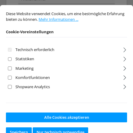
Cookie-Voreinstellungen
Diese Website verwendet Cookies, um eine bestmögliche Erfahrung bieten 
Diese Website verwendet Cookies, um eine bestmögliche Erfahrung
bieten zu können.
Mehr Informationen ...
Cookie-Voreinstellungen
Technisch erforderlich
Statistiken
Illuzion -
Slash 2WD
Marketing
Stampede 2WD -
Chassis-
Komfortfunktionen
Punisher
Abdeckung
Karosserie klar
Shopware Analytics
Artikelnr:
JC-0227
Artikelnr:
JC-2052
Hersteller:
JConcepts
Hersteller:
JConcepts
Ab Lager lieferbar
Ab Lager lieferbar
Alle Cookies akzeptieren
Speichern
Nur technisch notwendige