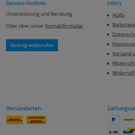
Service-Hotline
Info's
Unterstützung und Beratung
AGBs
Batteriev
Oder über unser
Kontaktformular
.
Datensch
Impress
Vertrag widerrufen
Versand 
Widerrufs
Widerruf
Versandarten
Zahlungsa
DHL Paket
DHL Paket / Kleinpaket
PayPal
Amaz