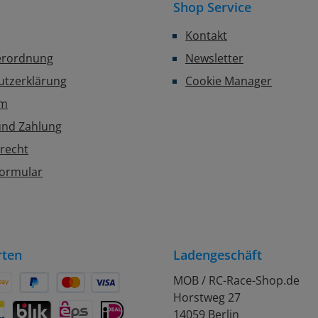
Shop Service
Kontakt
erordnung
Newsletter
utzerklärung
Cookie Manager
um
und Zahlung
recht
formular
rten
Ladengeschäft
MOB / RC-Race-Shop.de
Horstweg 27
on Pay
Später Bezahlen
Kredit- oder Debitkarte
14059 Berlin