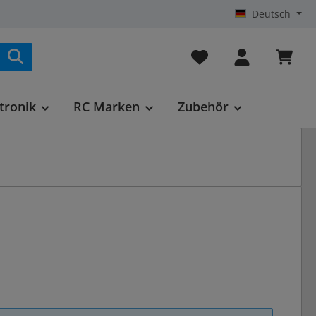
Deutsch
Du hast 0 Produkte au
tronik
RC Marken
Zubehör