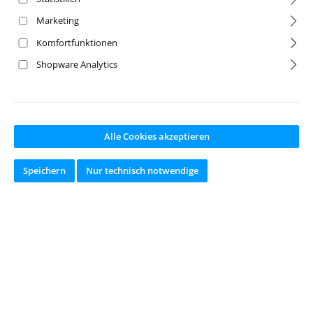
Marketing
Komfortfunktionen
Shopware Analytics
Alle Cookies akzeptieren
Durchschnittliche Bewertung von 5 von 5 Sternen
1:8 Sledge grün
1:8 Sledge orange
Speichern
Nur technisch notwendige
Truggy RTR
Truggy RTR
Artikelnr:
TRX95096-4-GRN
Artikelnr:
TRX95096-4-ORN
G
Hersteller:
Traxxas
Hersteller:
Traxxas