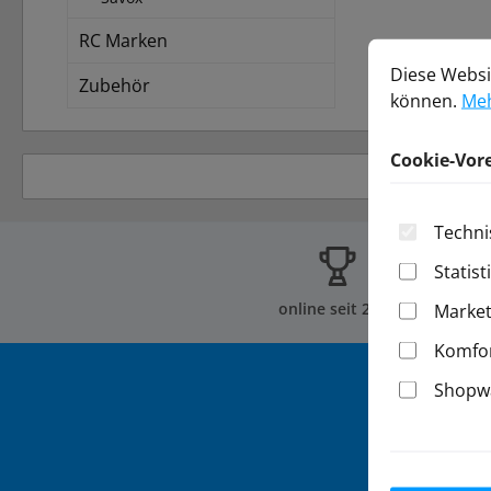
RC Marken
Cookie-Vorein
Diese Website 
Diese Websi
Zubehör
können.
Meh
Cookie-Vor
Techni
Statist
online seit 2002
Market
Komfor
Shopwa
Abonnieren 
werden ste