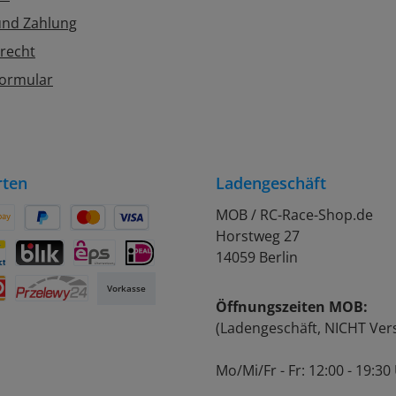
und Zahlung
recht
formular
rten
Ladengeschäft
MOB / RC-Race-Shop.de
Horstweg 27
on Pay
Später Bezahlen
Kredit- oder Debitkarte
14059 Berlin
rift
ontact
BLIK
eps
iDEAL
Vorkasse
Öffnungszeiten MOB:
Przelewy24
(Ladengeschäft, NICHT Ver
Mo/Mi/Fr - Fr: 12:00 - 19:30