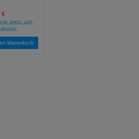
ufspreis:
Regulärer Preis:
 €
inkl. MwSt. zzgl.
ndkosten
den Warenkorb