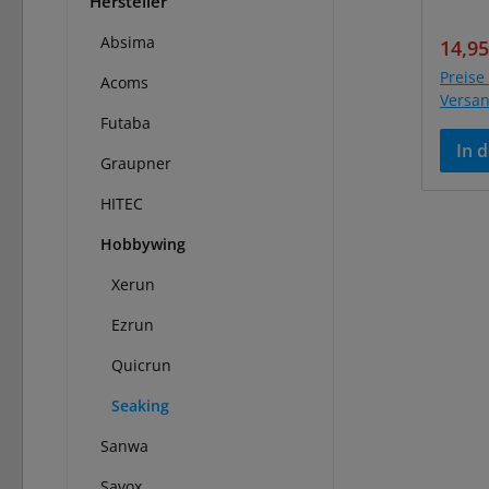
Hersteller
Absima
Verka
14,95
Preise 
Acoms
Versa
Futaba
In 
Graupner
HITEC
Hobbywing
Xerun
Ezrun
Quicrun
Seaking
Sanwa
Savox