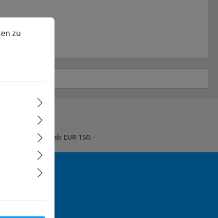
n zu können.
Mehr Informationen ...
ten zu
sandkostenfrei* ab EUR 150,-
tter und Sie
 informiert