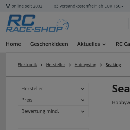
online seit 2002
versandkostenfrei* ab EUR 150,-
m Hauptinhalt springen
Zur Suche springen
Zur Hauptnavigation springen
Home
Geschenkideen
Aktuelles
RC Ca
Elektronik
Hersteller
Hobbywing
Seaking
Sea
Hersteller
Preis
Hobbywi
Bewertung mind.