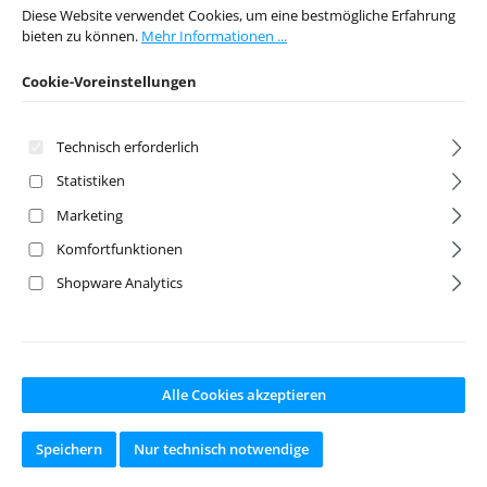
Diese Website verwendet Cookies, um eine bestmögliche Erfahrung
bieten zu können.
Mehr Informationen ...
Artikelnr:
TRX2844R
Artikelnr:
TRX3655-BLK
Cookie-Voreinstellungen
Hersteller:
Traxxas
Hersteller:
Traxxas
Ab Lager lieferbar
Technisch erforderlich
Statistiken
Regulärer Preis:
Regulärer Preis:
79,95 €
13,90 €
Marketing
Preise inkl. MwSt. zzgl.
Preise inkl. MwSt. zzgl.
Versandkosten
Versandkosten
Komfortfunktionen
Shopware Analytics
In den Warenkorb
In den Warenkorb
Alle Cookies akzeptieren
Speichern
Nur technisch notwendige