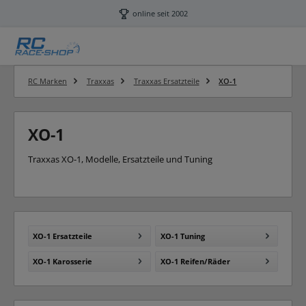
Zum Hauptinhalt springen
online seit 2002
RC Marken
Traxxas
Traxxas Ersatzteile
XO-1
XO-1
Traxxas XO-1, Modelle, Ersatzteile und Tuning
XO-1 Ersatzteile
XO-1 Tuning
XO-1 Karosserie
XO-1 Reifen/Räder