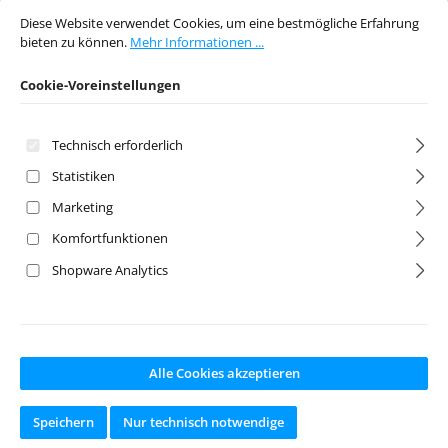
Diese Website verwendet Cookies, um eine bestmögliche Erfahrung bieten 
Diese Website verwendet Cookies, um eine bestmögliche Erfahrung
bieten zu können.
Mehr Informationen ...
Regulärer Preis:
Regulärer Preis:
19,95 €
54,95 €
Cookie-Voreinstellungen
Preise inkl. MwSt. zzgl.
Preise inkl. MwSt. zzgl.
Versandkosten
Versandkosten
Technisch erforderlich
In den Warenkorb
In den Warenkorb
Statistiken
Marketing
Komfortfunktionen
Shopware Analytics
Alle Cookies akzeptieren
Power module Pro
Karosserie Ford
Speichern
Nur technisch notwendige
Scale Advanced
Bronco 1979 klar
Lighting Control