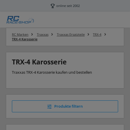
Zum Hauptinhalt springen
online seit 2002
RC Marken
Traxxas
Traxxas Ersatzteile
TRX-4
TRX-4 Karosserie
TRX-4 Karosserie
Traxxas TRX-4 Karosserie kaufen und bestellen
Produkte filtern