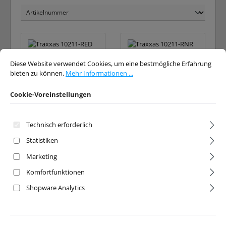
Cookie-Voreinstellungen
Diese Website verwendet Cookies, um eine bestmögliche Erfahrung bieten 
Diese Website verwendet Cookies, um eine bestmögliche Erfahrung
bieten zu können.
Mehr Informationen ...
Cookie-Voreinstellungen
Technisch erforderlich
Karosserie Maxx
Karosserie Maxx
Slash rot mit
Slash RocknRoll mit
Statistiken
Aufkleber
Aufkleber
Marketing
Komfortfunktionen
Artikelnr:
TRX10211-RED
Artikelnr:
TRX10211-RNR
Shopware Analytics
Hersteller:
Traxxas
Hersteller:
Traxxas