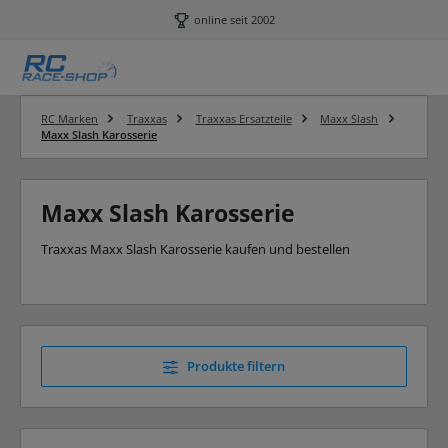
Zum Hauptinhalt springen
online seit 2002
RC Marken
Traxxas
Traxxas Ersatzteile
Maxx Slash
Maxx Slash Karosserie
Maxx Slash Karosserie
Traxxas Maxx Slash Karosserie kaufen und bestellen
Produkte filtern