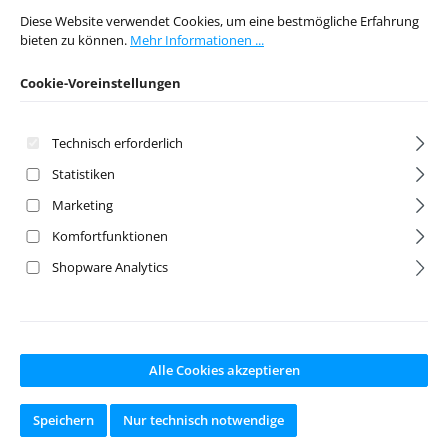
1:16 Revo
1:16 Revo
Diese Website verwendet Cookies, um eine bestmögliche Erfahrung
Kompletträder
Kompletträder
bieten zu können.
Mehr Informationen ...
Jigsaw (2)
Eagle (2)
Cookie-Voreinstellungen
Artikelnr:
FAST1300B
Artikelnr:
FAST1301B
Hersteller:
Fastrax
Hersteller:
Fastrax
Technisch erforderlich
Ab Lager lieferbar
Ab Lager lieferbar
Statistiken
Marketing
Komfortfunktionen
Regulärer Preis:
Regulärer Preis:
16,95 €
16,95 €
Preise inkl. MwSt. zzgl.
Preise inkl. MwSt. zzgl.
Shopware Analytics
Versandkosten
Versandkosten
In den Warenkorb
In den Warenkorb
Alle Cookies akzeptieren
Speichern
Nur technisch notwendige