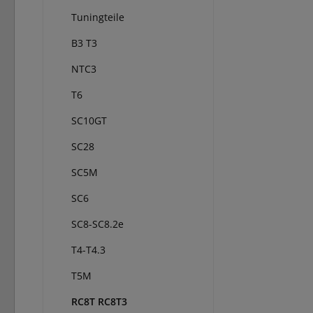
Tuningteile
B3 T3
NTC3
T6
SC10GT
SC28
SC5M
SC6
SC8-SC8.2e
T4-T4.3
T5M
RC8T RC8T3