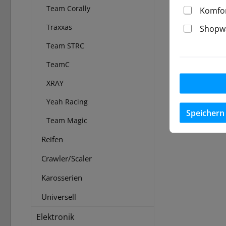
Team Corally
Komfor
Traxxas
Shopwa
Team STRC
TeamC
XRAY
Yeah Racing
Speichern
Team Magic
Reifen
Crawler/Scaler
Karosserien
Universell
Elektronik