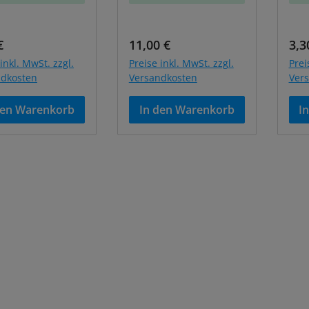
ärer Preis:
Regulärer Preis:
Reg
€
11,00 €
3,3
inkl. MwSt. zzgl.
Preise inkl. MwSt. zzgl.
Prei
ndkosten
Versandkosten
Ver
den Warenkorb
In den Warenkorb
I