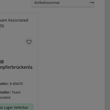
8B
mpferbrückenla
kelnr:
A-89470
teller:
Team
ciated
Ab Lager lieferbar