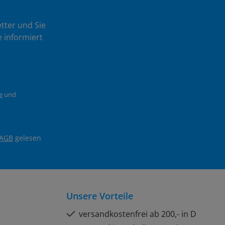
tter und Sie
 informiert
e
und
AGB
gelesen
Unsere Vorteile
versandkostenfrei ab 200,- in D