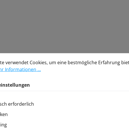
stellungen
verwendet Cookies, um eine bestmögliche Erfahrung biete
te verwendet Cookies, um eine bestmögliche Erfahrung bie
r Informationen ...
einstellungen
sch erforderlich
iken
ing