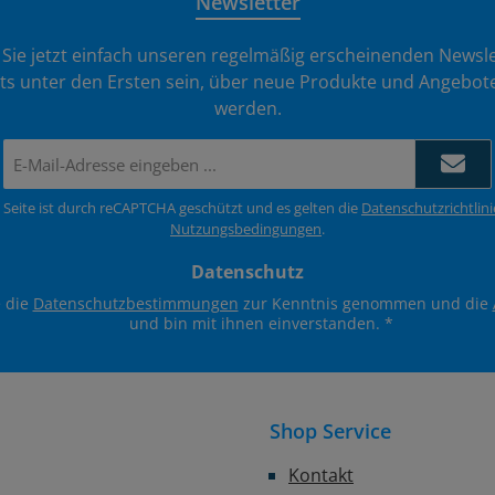
Newsletter
Sie jetzt einfach unseren regelmäßig erscheinenden Newsle
ts unter den Ersten sein, über neue Produkte und Angebote
werden.
E-
Mail-
Adresse
 Seite ist durch reCAPTCHA geschützt und es gelten die
Datenschutzrichtlini
*
Nutzungsbedingungen
.
Datenschutz
e die
Datenschutzbestimmungen
zur Kenntnis genommen und die
und bin mit ihnen einverstanden.
*
Shop Service
Kontakt