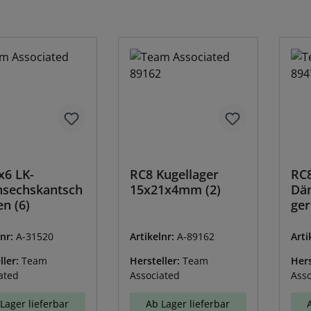
x6 LK-
RC8 Kugellager
RC
nsechskantsch
15x21x4mm (2)
Dä
n (6)
ger
lnr:
A-31520
Artikelnr:
A-89162
Arti
ller:
Team
Hersteller:
Team
Hers
ated
Associated
Asso
Lager lieferbar
Ab Lager lieferbar