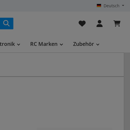
Deutsch
Du hast 0 Produkte au
tronik
RC Marken
Zubehör