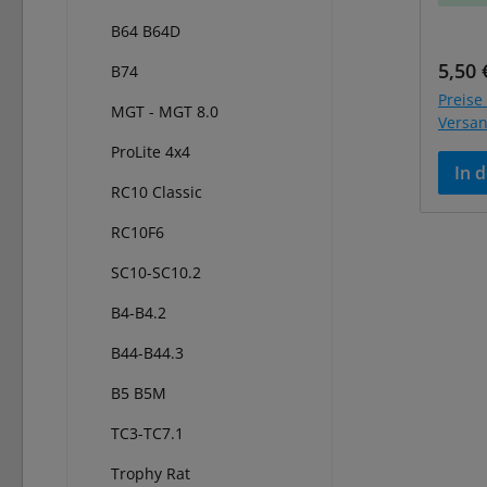
B64 B64D
Regul
5,50 
B74
Preise 
MGT - MGT 8.0
Versa
ProLite 4x4
In 
RC10 Classic
RC10F6
SC10-SC10.2
B4-B4.2
B44-B44.3
B5 B5M
TC3-TC7.1
Trophy Rat