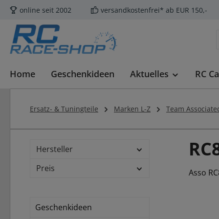
online seit 2002
versandkostenfrei* ab EUR 150,-
m Hauptinhalt springen
Zur Suche springen
Zur Hauptnavigation springen
Home
Geschenkideen
Aktuelles
RC Ca
Ersatz- & Tuningteile
Marken L-Z
Team Associate
RC8
Hersteller
Preis
Asso RC8
Geschenkideen