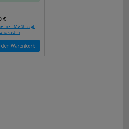
ulärer Preis:
0 €
se inkl. MwSt. zzgl.
sandkosten
n den Warenkorb