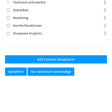
Technisch erforderlich
Statistiken
Marketing
Komfortfunktionen
Shopware Analytics
Alle Cookies akzeptieren
Speichern
Nur technisch notwendige
X10EB
X10EB
Querlenkerhalter
Mittelantriebswe
-Set, vorne/unten
lle Alu
Artikelnr:
TA-50040534
Artikelnr:
TA-50040535
4
9
Hersteller:
CARSON
Hersteller:
CARSON
Ab Lager lieferbar
Ab Lager lieferbar