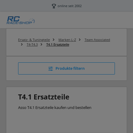
Zum Hauptinhalt springen
online seit 2002
Ersatz- & Tuningteile
Marken L-Z
Team Associated
T4-T4.3
T4.1 Ersatzteile
Produkte filtern
T4.1 Ersatzteile
Asso T4.1 Ersatzteile kaufen und bestellen