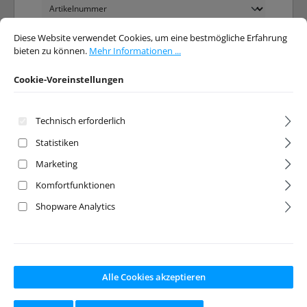
Cookie-Voreinstellungen
Diese Website verwendet Cookies, um eine bestmögliche Erfahrung bieten 
Diese Website verwendet Cookies, um eine bestmögliche Erfahrung
bieten zu können.
Mehr Informationen ...
Cookie-Voreinstellungen
Technisch erforderlich
Statistiken
Marketing
Silikondichtunge
Silikonfett
n einzeln (aus A-
schwarz 4cc
Komfortfunktionen
6440, 8 Stück)
Shopware Analytics
Artikelnr:
A-5407
Artikelnr:
A-6588
Hersteller:
Team
Hersteller:
Team
Associated
Associated
Alle Cookies akzeptieren
Ab Lager lieferbar
Ab Lager lieferbar