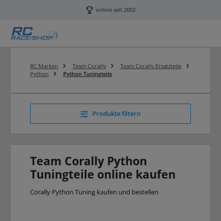
Zum Hauptinhalt springen
online seit 2002
RC Marken
Team Corally
Team Corally Ersatzteile
Python
Python Tuningteile
Produkte filtern
Team Corally Python
Tuningteile online kaufen
Corally Python Tuning kaufen und bestellen