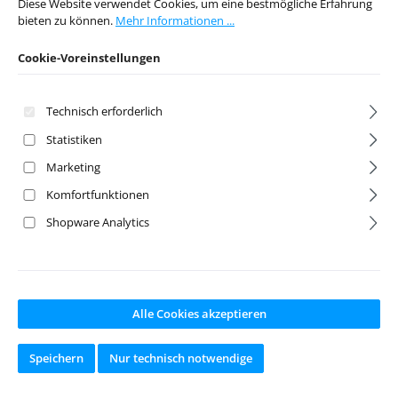
Diese Website verwendet Cookies, um eine bestmögliche Erfahrung
Ab Lager lieferbar
Ab Lager lieferbar
bieten zu können.
Mehr Informationen ...
Cookie-Voreinstellungen
Regulärer Preis:
Regulärer Preis:
6,95 €
8,95 €
Preise inkl. MwSt. zzgl.
Preise inkl. MwSt. zzgl.
Technisch erforderlich
Versandkosten
Versandkosten
Statistiken
In den Warenkorb
In den Warenkorb
Marketing
Komfortfunktionen
Shopware Analytics
Alle Cookies akzeptieren
Speichern
Nur technisch notwendige
Lenkung
hinten Camber
Kugelpfannen
Ball Joint Outer