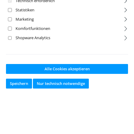
Technisch erforderlich
Statistiken
Marketing
Komfortfunktionen
Shopware Analytics
Alle Cookies akzeptieren
1:10 Truck Räder
MT-Rocket 2.8"
Tomahawk
1:10 Monster-
Belted 14mm (2)
Räder 14mm
Speichern
Nur technisch notwendige
schwarz/chrome
(2)
Artikelnr:
JK2801CBAR
Artikelnr:
LOUT3201BC
M
M
Hersteller:
JETKO
Hersteller:
Louise RC
Ab Lager lieferbar
Ab Lager lieferbar