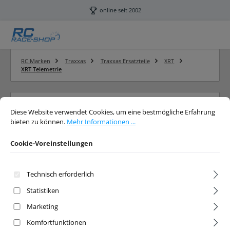
Zum Hauptinhalt springen
online seit 2002
RC Marken
Traxxas
Traxxas Ersatzteile
XRT
XRT Telemetrie
Cookie-Voreinstellungen
Diese Website verwendet Cookies, um eine bestmögliche Erfahrung bieten 
XRT Telemetrie
Diese Website verwendet Cookies, um eine bestmögliche Erfahrung
bieten zu können.
Mehr Informationen ...
Traxxas XRT Telemetrie kaufen und bestellen
Cookie-Voreinstellungen
Technisch erforderlich
Produkte filtern
Statistiken
Marketing
Komfortfunktionen