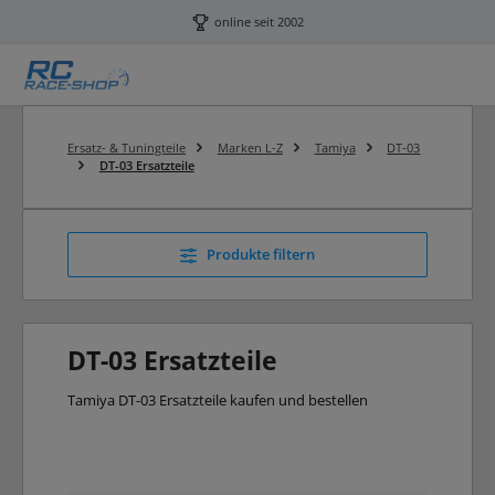
Zum Hauptinhalt springen
online seit 2002
Ersatz- & Tuningteile
Marken L-Z
Tamiya
DT-03
DT-03 Ersatzteile
Produkte filtern
DT-03 Ersatzteile
Tamiya DT-03 Ersatzteile kaufen und bestellen