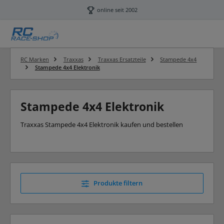
Zum Hauptinhalt springen
online seit 2002
RC Marken
Traxxas
Traxxas Ersatzteile
Stampede 4x4
Stampede 4x4 Elektronik
Stampede 4x4 Elektronik
Traxxas Stampede 4x4 Elektronik kaufen und bestellen
Produkte filtern