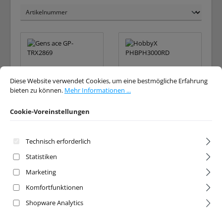
Cookie-Voreinstellungen
Diese Website verwendet Cookies, um eine bestmögliche Erfahrung bieten 
Diese Website verwendet Cookies, um eine bestmögliche Erfahrung
bieten zu können.
Mehr Informationen ...
Cookie-Voreinstellungen
LiPo 7,4V/7600/25C
Lüfter+Halter für
XT60
Traxxas VXL-3
Technisch erforderlich
Regler rot
Statistiken
Artikelnr:
GP-TRX2869
Artikelnr:
PHBPH3000RD
Marketing
Hersteller:
Gens ace
Hersteller:
HobbyX
Komfortfunktionen
Ab Lager lieferbar
Ab Lager lieferbar
Shopware Analytics