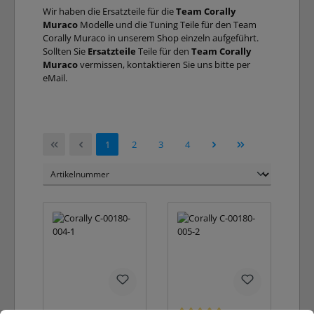
Wir haben die Ersatzteile für die
Team Corally
Muraco
Modelle und die Tuning Teile für den Team
Corally Muraco in unserem Shop einzeln aufgeführt.
Sollten Sie
Ersatzteile
Teile für den
Team Corally
Muraco
vermissen, kontaktieren Sie uns bitte per
eMail.
Seite
Seite
Seite
Seite
1
2
3
4
Cookie-Voreinstellungen