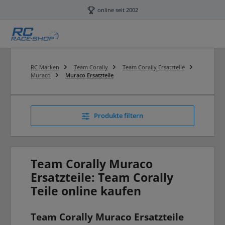
Zum Hauptinhalt springen
online seit 2002
RC Marken
Team Corally
Team Corally Ersatzteile
Muraco
Muraco Ersatzteile
Produkte filtern
Team Corally Muraco
Ersatzteile: Team Corally
Teile online kaufen
Team Corally Muraco Ersatzteile