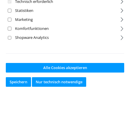
Technisch erforderlich
Statistiken
Marketing
Komfortfunktionen
Shopware Analytics
Alle Cookies akzeptieren
ProLite Chassis
CVA Axles, front
Speichern
Nur technisch notwendige
Artikelnr:
A-7112
Artikelnr:
A-7128
Hersteller:
Team
Hersteller:
Team
Associated
Associated
Ab Lager lieferbar
Ab Lager lieferbar