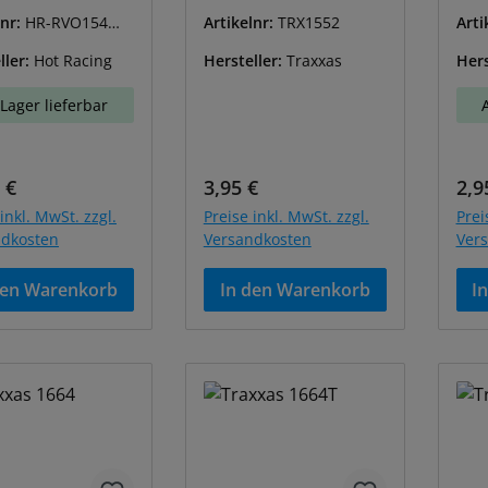
lnr:
HR-RVO154M0
Artikelnr:
TRX1552
Arti
ller:
Hot Racing
Hersteller:
Traxxas
Hers
Lager lieferbar
ärer Preis:
Regulärer Preis:
Reg
 €
3,95 €
2,9
inkl. MwSt. zzgl.
Preise inkl. MwSt. zzgl.
Prei
ndkosten
Versandkosten
Ver
den Warenkorb
In den Warenkorb
I