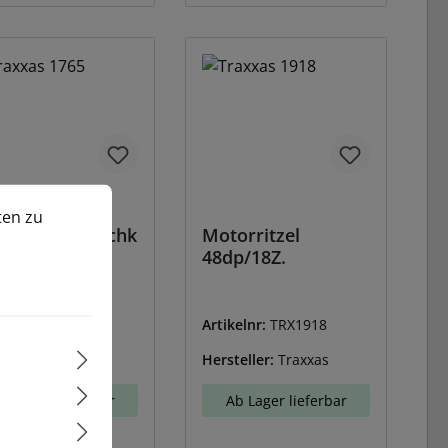
n zu können.
Mehr Informationen ...
ten zu
umenausgleichk
Motorritzel
en (4)
48dp/18Z.
kelnr:
TRX1765
Artikelnr:
TRX1918
teller:
Traxxas
Hersteller:
Traxxas
Ab Lager lieferbar
Ab Lager lieferbar