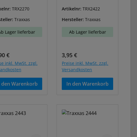
kelnr:
TRX2270
Artikelnr:
TRX2422
teller:
Traxxas
Hersteller:
Traxxas
Ab Lager lieferbar
Ab Lager lieferbar
ulärer Preis:
Regulärer Preis:
90 €
3,95 €
se inkl. MwSt. zzgl.
Preise inkl. MwSt. zzgl.
sandkosten
Versandkosten
n den Warenkorb
In den Warenkorb