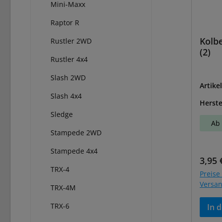
Mini-Maxx
Raptor R
Kolb
Rustler 2WD
(2)
Rustler 4x4
Slash 2WD
Artike
Slash 4x4
Herste
Sledge
Ab 
Stampede 2WD
Stampede 4x4
Regul
3,95 
TRX-4
Preise 
Versa
TRX-4M
TRX-6
In 