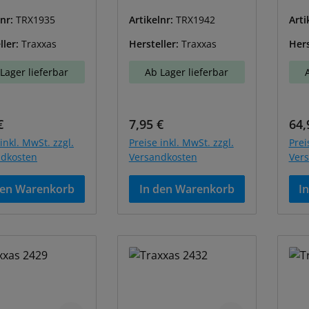
lnr:
TRX1935
Artikelnr:
TRX1942
Arti
ller:
Traxxas
Hersteller:
Traxxas
Hers
Lager lieferbar
Ab Lager lieferbar
ärer Preis:
Regulärer Preis:
Reg
€
7,95 €
64,
inkl. MwSt. zzgl.
Preise inkl. MwSt. zzgl.
Prei
ndkosten
Versandkosten
Ver
den Warenkorb
In den Warenkorb
I