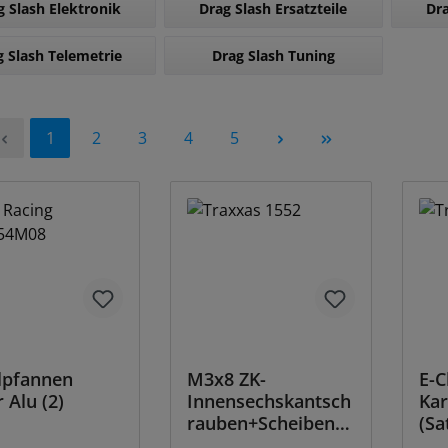
g Slash Elektronik
Drag Slash Ersatzteile
Dra
g Slash Telemetrie
Drag Slash Tuning
Seite
Seite
Seite
Seite
Seite
1
2
3
4
5
lpfannen
M3x8 ZK-
E-C
r Alu (2)
Innensechskantsch
Kar
rauben+Scheiben f.
(Sa
Motor (6)