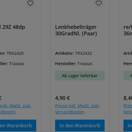
l 29Z 48dp
Lenkhebelträger
re/
30GradNl. (Paar)
36
lnr:
TRX2429
Artikelnr:
TRX2432
Arti
ller:
Traxxas
Hersteller:
Traxxas
Hers
Ab Lager lieferbar
ärer Preis:
Regulärer Preis:
Reg
€
4,90 €
8,4
inkl. MwSt. zzgl.
Preise inkl. MwSt. zzgl.
Prei
ndkosten
Versandkosten
Ver
den Warenkorb
In den Warenkorb
I