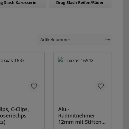
g Slash Karosserie
Drag Slash Reifen/Räder
lips, C-Clips,
Alu.-
oserieclips
Radmitnehmer
tz)
12mm mit Stiften
(2)