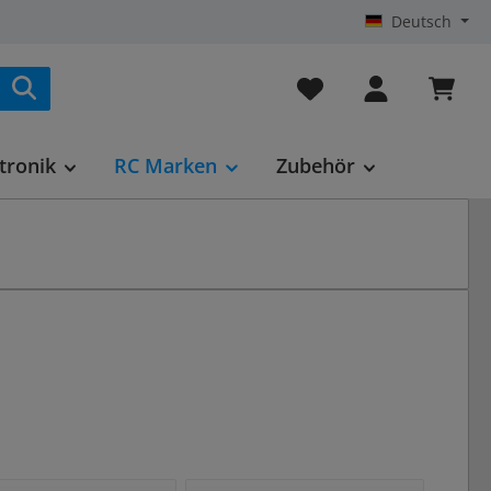
Deutsch
Du hast 0 Produkte au
tronik
RC Marken
Zubehör