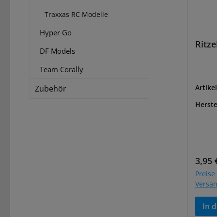
Traxxas RC Modelle
Hyper Go
Ritze
DF Models
Team Corally
Artike
Zubehör
Herste
Regul
3,95 
Preise 
Versa
In 