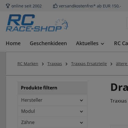
online seit 2002
versandkostenfrei* ab EUR 150,-
m Hauptinhalt springen
Zur Suche springen
Zur Hauptnavigation springen
Home
Geschenkideen
Aktuelles
RC Ca
RC Marken
Traxxas
Traxxas Ersatzteile
ältere
Dra
Produkte filtern
Hersteller
Traxxas 
Modul
Zähne