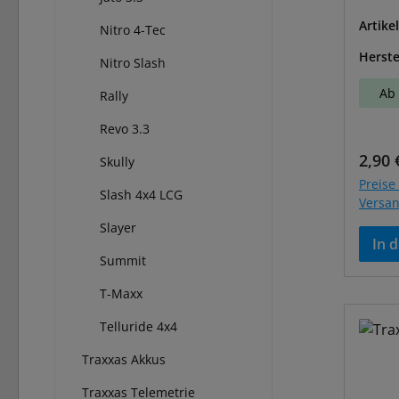
Artike
Nitro 4-Tec
Herste
Nitro Slash
Ab 
Rally
Revo 3.3
Regul
2,90 
Skully
Preise 
Slash 4x4 LCG
Versa
Slayer
In 
Summit
T-Maxx
Telluride 4x4
Traxxas Akkus
Traxxas Telemetrie