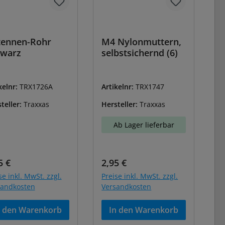
tennen-Rohr
M4 Nylonmuttern,
hwarz
selbstsichernd (6)
kelnr:
TRX1726A
Artikelnr:
TRX1747
teller:
Traxxas
Hersteller:
Traxxas
Ab Lager lieferbar
ulärer Preis:
Regulärer Preis:
5 €
2,95 €
se inkl. MwSt. zzgl.
Preise inkl. MwSt. zzgl.
sandkosten
Versandkosten
n den Warenkorb
In den Warenkorb