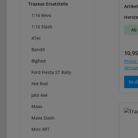
Traxxas Ersatzteile
Artike
8
1:16 Revo
Herste
1:16 Slash
Ab 
4Tec
Bandit
Regul
10,95
Bigfoot
Preise 
Versa
Ford Fiesta ST Rally
In 
Hot Rod
Jato 4x4
Maxx
Maxx Slash
Mini XRT