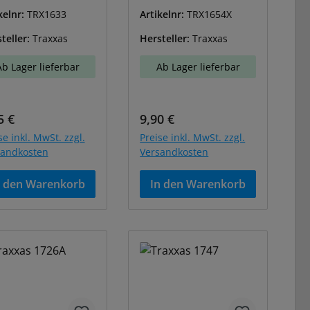
kelnr:
TRX1633
Artikelnr:
TRX1654X
teller:
Traxxas
Hersteller:
Traxxas
Ab Lager lieferbar
Ab Lager lieferbar
ulärer Preis:
Regulärer Preis:
5 €
9,90 €
se inkl. MwSt. zzgl.
Preise inkl. MwSt. zzgl.
sandkosten
Versandkosten
n den Warenkorb
In den Warenkorb