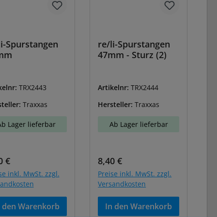
li-Spurstangen
re/li-Spurstangen
mm
47mm - Sturz (2)
kelnr:
TRX2443
Artikelnr:
TRX2444
teller:
Traxxas
Hersteller:
Traxxas
Ab Lager lieferbar
Ab Lager lieferbar
ulärer Preis:
Regulärer Preis:
0 €
8,40 €
se inkl. MwSt. zzgl.
Preise inkl. MwSt. zzgl.
sandkosten
Versandkosten
n den Warenkorb
In den Warenkorb