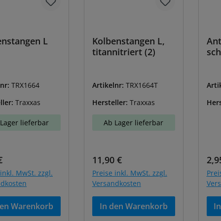
enstangen L
Kolbenstangen L,
An
titannitriert (2)
sc
lnr:
TRX1664
Artikelnr:
TRX1664T
Arti
ller:
Traxxas
Hersteller:
Traxxas
Hers
Lager lieferbar
Ab Lager lieferbar
ärer Preis:
Regulärer Preis:
Reg
€
11,90 €
2,9
inkl. MwSt. zzgl.
Preise inkl. MwSt. zzgl.
Prei
ndkosten
Versandkosten
Ver
den Warenkorb
In den Warenkorb
I