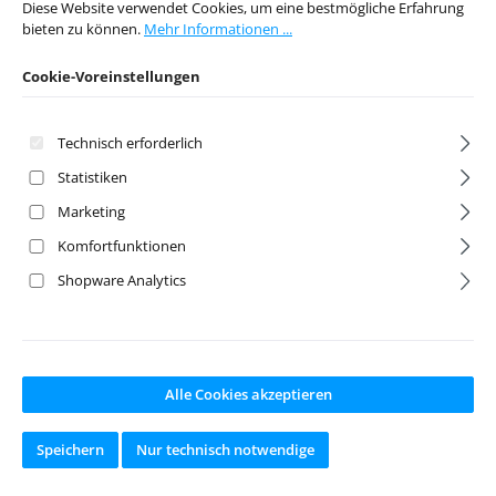
Diese Website verwendet Cookies, um eine bestmögliche Erfahrung
Ab Lager lieferbar
Ab Lager lieferbar
bieten zu können.
Mehr Informationen ...
Cookie-Voreinstellungen
Regulärer Preis:
Regulärer Preis:
19,95 €
8,95 €
Preise inkl. MwSt. zzgl.
Preise inkl. MwSt. zzgl.
Technisch erforderlich
Versandkosten
Versandkosten
Statistiken
In den Warenkorb
In den Warenkorb
Marketing
Komfortfunktionen
Shopware Analytics
Alle Cookies akzeptieren
Speichern
Nur technisch notwendige
Muttern mit Flansch
Servogehäuse+Dicht