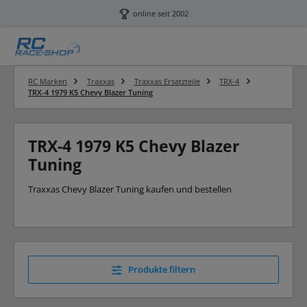
Zum Hauptinhalt springen
online seit 2002
RC Marken
Traxxas
Traxxas Ersatzteile
TRX-4
TRX-4 1979 K5 Chevy Blazer Tuning
TRX-4 1979 K5 Chevy Blazer
Tuning
Traxxas Chevy Blazer Tuning kaufen und bestellen
Produkte filtern