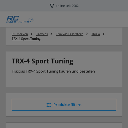
Zum Hauptinhalt springen
online seit 2002
RC Marken
Traxxas
Traxxas Ersatzteile
TRX-4
TRX-4 Sport Tuning
TRX-4 Sport Tuning
Traxxas TRX-4 Sport Tuning kaufen und bestellen
Produkte filtern