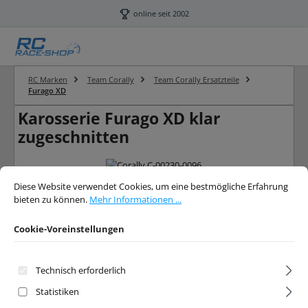
Zum Hauptinhalt springen
online seit 2002
RC Marken
Team Corally
Team Corally Ersatzteile
Furago XD
Karosserie Furago XD klar
zugeschnitten
Bildergalerie überspringen
Cookie-Voreinstellungen
Diese Website verwendet Cookies, um eine bestmögliche Erfahrung bieten 
Diese Website verwendet Cookies, um eine bestmögliche Erfahrung
bieten zu können.
Mehr Informationen ...
Cookie-Voreinstellungen
Technisch erforderlich
Statistiken