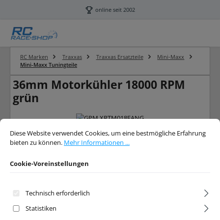
Zum Hauptinhalt springen
online seit 2002
RC Marken
Traxxas
Traxxas Ersatzteile
Mini-Maxx
Mini-Maxx Tuningteile
36mm Motorkühler 18000 RPM
grün
Bildergalerie überspringen
Cookie-Voreinstellungen
Diese Website verwendet Cookies, um eine bestmögliche Erfahrung bieten 
Diese Website verwendet Cookies, um eine bestmögliche Erfahrung
bieten zu können.
Mehr Informationen ...
Cookie-Voreinstellungen
Technisch erforderlich
Statistiken