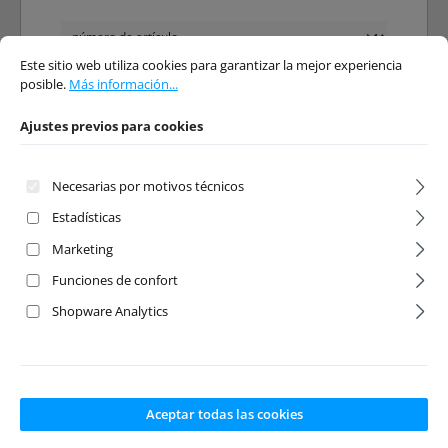
Ajustes previos para cookies
Este sitio web utiliza cookies para garantizar la mejor experiencia posible.
Má
Este sitio web utiliza cookies para garantizar la mejor experiencia
posible.
Más información...
Ajustes previos para cookies
Necesarias por motivos técnicos
Estadísticas
Marketing
13T Input Gear
Steering Nut
Funciones de confort
3mm (4pcs)
Shopware Analytics
Número de producto:
Número de producto:
HPI-101216
HPI-101226
Fabricante:
HPI
Fabricante:
HPI
Aceptar todas las cookies
Disponible en
Disponible en
stock
stock