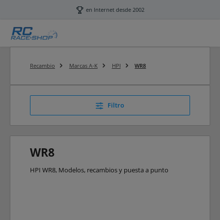
Saltar al contenido principal
en Internet desde 2002
Recambio
Marcas A-K
HPI
WR8
Filtro
WR8
HPI WR8, Modelos, recambios y puesta a punto