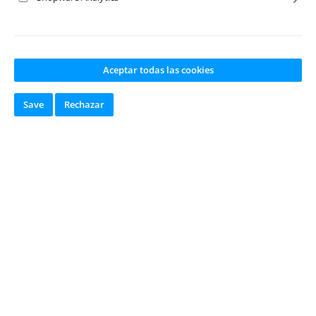
Aceptar todas las cookies
TRX-4 2021 Ford Bronco
TRX-4 MB G500 Recambios
Tuning
Save
Rechazar
TRX-4 MB G500 Carrocería
TRX-4 MB G500 Tuning