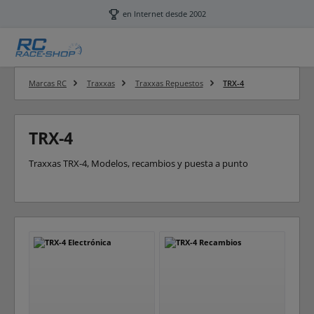
Saltar al contenido principal
en Internet desde 2002
Marcas RC
Traxxas
Traxxas Repuestos
TRX-4
TRX-4
Traxxas TRX-4, Modelos, recambios y puesta a punto