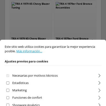
TRX-4 1979 K5 Chevy Blazer
TRX-4 1979er Ford Bronco
Ajustes previos para cookies
Este sitio web utiliza cookies para garantizar la mejor experiencia posible.
Má
Tuning
Recambios
Este sitio web utiliza cookies para garantizar la mejor experiencia
posible.
Más información...
Ajustes previos para cookies
Necesarias por motivos técnicos
Estadísticas
TRX-4 1979er Ford Bronco
TRX-4 2021 Ford Bronco
Tuning
Recambios
Marketing
Funciones de confort
Shopware Analytics