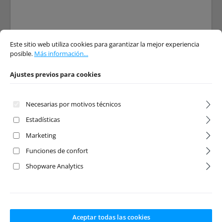
Ajustes previos para cookies
Este sitio web utiliza cookies para garantizar la mejor experiencia posible.
Má
Este sitio web utiliza cookies para garantizar la mejor experiencia
posible.
Más información...
Ajustes previos para cookies
Necesarias por motivos técnicos
Estadísticas
Marketing
Funciones de confort
1:10 Race Truck -
1:10 EP Truggy
Truggy AT3.4v2
"AT3.4-V2 KIT"
Shopware Analytics
4WD RTR
4WD KIT
Número de producto:
Número de producto:
ABS-12223V2
ABS-12223V2KIT
Fabricante:
Absima
Fabricante:
Absima
Aceptar todas las cookies