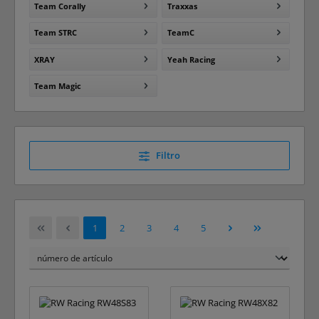
Team Corally
Traxxas
Team STRC
TeamC
XRAY
Yeah Racing
Team Magic
Filtro
Página
Página
Página
Página
Página
1
2
3
4
5