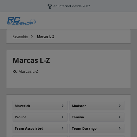
Saltar al contenido principal
en Internet desde 2002
Recambio
Marcas L-Z
Marcas L-Z
RC Marcas L-Z
Maverick
Modster
Proline
Tamiya
Team Associated
Team Durango