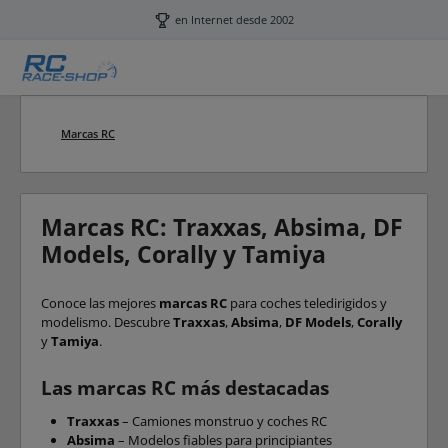
Saltar al contenido principal
en Internet desde 2002
Marcas RC
Marcas RC: Traxxas, Absima, DF
Models, Corally y Tamiya
Conoce las mejores
marcas RC
para coches teledirigidos y
modelismo. Descubre
Traxxas
,
Absima
,
DF Models
,
Corally
y
Tamiya
.
Las marcas RC más destacadas
Traxxas
– Camiones monstruo y coches RC
Absima
– Modelos fiables para principiantes