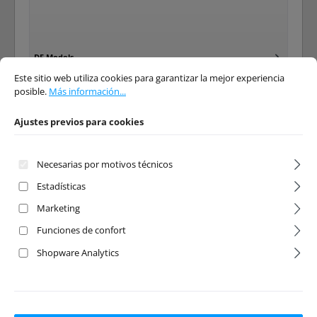
DF Models
Ajustes previos para cookies
Este sitio web utiliza cookies para garantizar la mejor experiencia posible.
Má
Este sitio web utiliza cookies para garantizar la mejor experiencia
posible.
Más información...
Ajustes previos para cookies
Necesarias por motivos técnicos
Estadísticas
Team Corally
Marketing
Funciones de confort
Shopware Analytics
Página
Página
Página
Página
Página
1
2
3
4
5