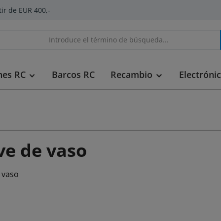
tir de EUR 400,-
hes RC
Barcos RC
Recambio
Electróni
ve de vaso
 vaso