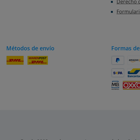
Derecho d
Formulari
Métodos de envío
Formas de
Paquete DHL
DHL
PayPal
Amaz
SEPA Lastsch
Banc
Multibanco
OXXO