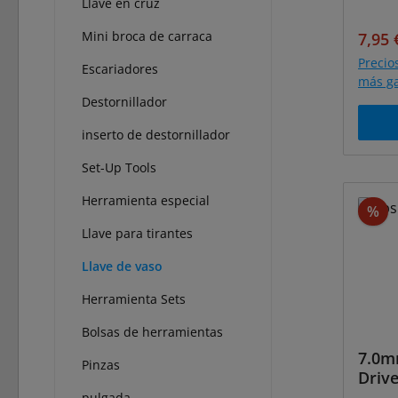
Llave en cruz
Mini broca de carraca
Preci
7,95 
Precio
Escariadores
más ga
Destornillador
inserto de destornillador
Set-Up Tools
Herramienta especial
De
%
Llave para tirantes
Llave de vaso
Herramienta Sets
Bolsas de herramientas
7.0m
Pinzas
Drive
pulgada