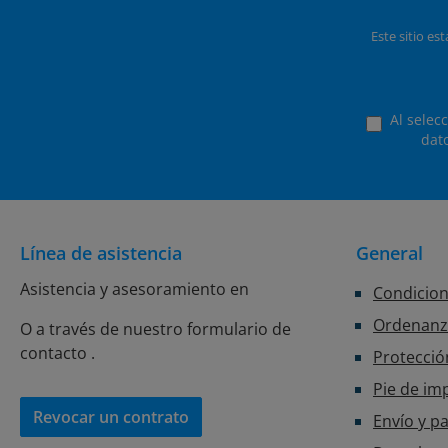
Este sitio es
Al selec
dat
Línea de asistencia
General
Asistencia y asesoramiento en
Condicion
Ordenanza
O a través de nuestro formulario de
contacto
.
Protecció
Pie de im
Revocar un contrato
Envío y p