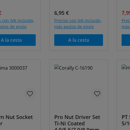
o de venta:
Precio normal:
Precio normal:
Pre
€
6,95 €
7,9
s con IVA incluido,
Precios con IVA incluido,
Prec
stos de envío
más gastos de envío
más 
A la cesta
A la cesta
scuento
m Nut Socket
Pro Nut Driver Set
PT
r
Ti-Ni Coated
5/1
4.0/5.5/7.0/8.0mm