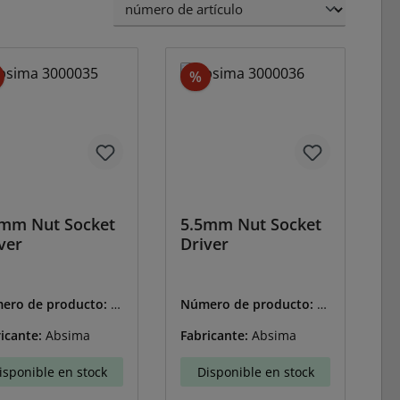
Descuento
Descuento
%
0mm Nut Socket
5.5mm Nut Socket
ver
Driver
ero de producto:
A
Número de producto:
A
3000035
BS-3000036
icante:
Absima
Fabricante:
Absima
isponible en stock
Disponible en stock