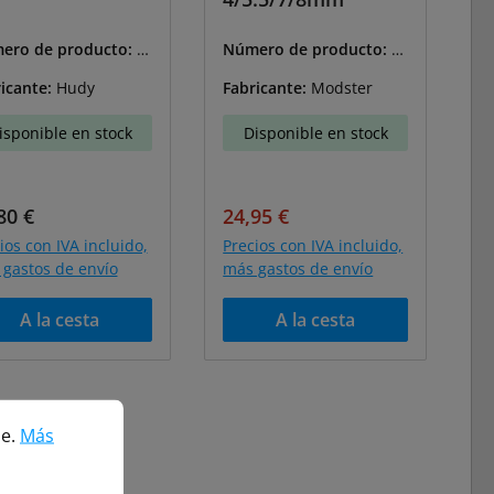
ero de producto:
H
Número de producto:
M
0519
D10052
icante:
Hudy
Fabricante:
Modster
isponible en stock
Disponible en stock
cio normal:
Precio de venta:
Precio normal:
80 €
24,95 €
ios con IVA incluido,
Precios con IVA incluido,
gastos de envío
más gastos de envío
A la cesta
A la cesta
Más información...
le.
Más