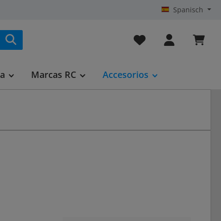
Spanisch
Tienes 0 artículos en t
ca
Marcas RC
Accesorios