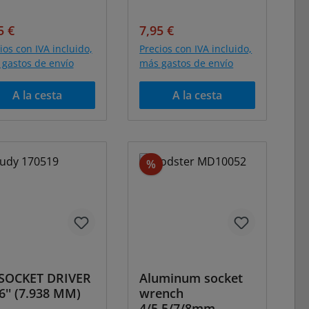
cio de venta:
Precio normal:
Precio de venta:
Precio normal:
5 €
7,95 €
ios con IVA incluido,
Precios con IVA incluido,
gastos de envío
más gastos de envío
A la cesta
A la cesta
Descuento
%
 SOCKET DRIVER
Aluminum socket
6'' (7.938 MM)
wrench
4/5.5/7/8mm