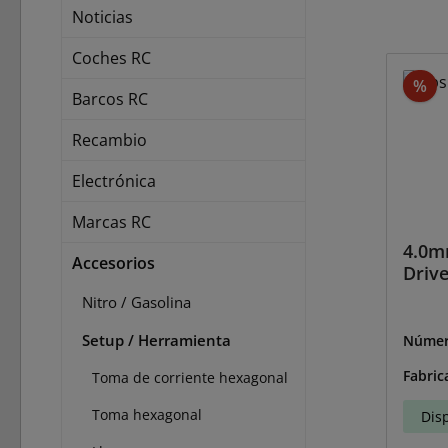
Noticias
Coches RC
De
%
Barcos RC
Recambio
Electrónica
Marcas RC
4.0m
Accesorios
Drive
Nitro / Gasolina
Setup / Herramienta
Númer
BS-30
Fabric
Toma de corriente hexagonal
Toma hexagonal
Dis