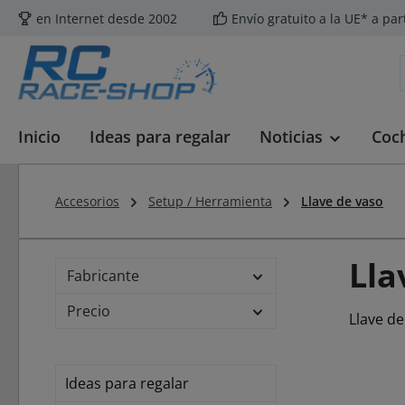
en Internet desde 2002
Envío gratuito a la UE* a par
tar al contenido principal
Saltar a la búsqueda
Saltar a la navegación principal
Inicio
Ideas para regalar
Noticias
Coc
Accesorios
Setup / Herramienta
Llave de vaso
Lla
Fabricante
Precio
Llave de
Ideas para regalar