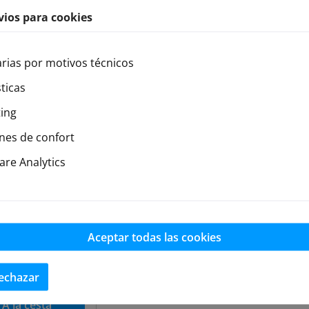
vios para cookies
rias por motivos técnicos
Wrench Hex
ticas
 7.0mm
ing
nes de confort
o de producto:
M
0
ante:
M-Drive
re Analytics
ponible en stock
Aceptar todas las cookies
o normal:
€
s con IVA incluido,
stos de envío
echazar
A la cesta