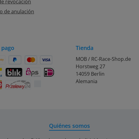
e revocación
o de anulación
 pago
Tienda
MOB / RC-Race-Shop.de
Horstweg 27
on Pay
Später Bezahlen
Kredit- oder Debitkarte
14059 Berlin
rift
ontact
BLIK
eps
iDEAL
Alemania
Przelewy24
Quiénes somos