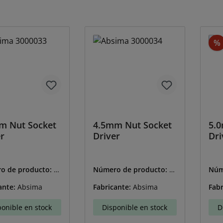
scuento
%
m Nut Socket
4.5mm Nut Socket
5.
r
Driver
Dri
o de producto:
A
Número de producto:
A
Núm
00033
BS-3000034
BS-
ante:
Absima
Fabricante:
Absima
Fabr
ponible en stock
Disponible en stock
D