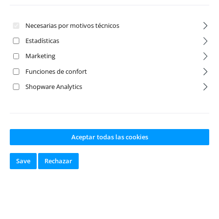
Necesarias por motivos técnicos
Estadísticas
Marketing
Funciones de confort
Shopware Analytics
Tool Holder Set
Tool Bag/Pouch
195x90x110mm
260x240x35mm
Aceptar todas las cookies
Save
Rechazar
Número de producto:
Número de producto:
MD90000
MD90500
Fabricante:
M-Drive
Fabricante:
M-Drive
Disponible en
Disponible en
stock
stock