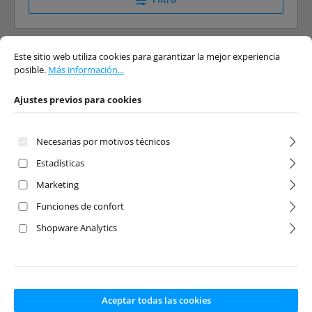
Ajustes previos para cookies
Este sitio web utiliza cookies para garantizar la mejor experiencia posible.
Má
Este sitio web utiliza cookies para garantizar la mejor experiencia
posible.
Más información...
Ajustes previos para cookies
Necesarias por motivos técnicos
Estadísticas
Marketing
Funciones de confort
Calificación promedio de 5 de 5 e
Shopware Analytics
Green Arrow
Spartan SR green
Catamaran
36Zoll Race Boat
Brushless Jet Drive
with Self-Righting
400mm RTR
Número de producto:
AM-
Número de producto:
TRX
Aceptar todas las cookies
26113
103076-4-GRN