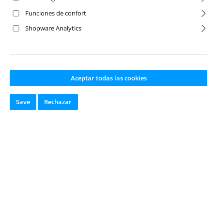
Funciones de confort
Shopware Analytics
Aceptar todas las cookies
Save
Rechazar
Calificación promedio de 5 de 5 estrellas
Force one way
bearing 12mm
Número de producto:
SV-15025
Fabricante:
Siva
Disponible en
stock