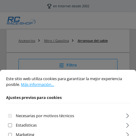
Saltar al contenido principal
en Internet desde 2002
Accesorios
Nitro / Gasolina
Arranque del cable
Filtro
Ajustes previos para cookies
Este sitio web utiliza cookies para garantizar la mejor experiencia posible.
Má
Este sitio web utiliza cookies para garantizar la mejor experiencia
posible.
Más información...
Arranque del cable
Ajustes previos para cookies
RC Arranque del cable
Necesarias por motivos técnicos
Estadísticas
Marketing