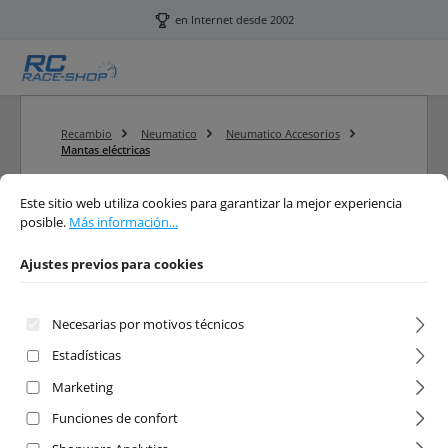
Saltar al contenido principal
en Internet desde 2002
Recambio
Neumatico
Neumatico Accesorios
Mantas eléctricas
Ajustes previos para cookies
Este sitio web utiliza cookies para garantizar la mejor experiencia posible.
Má
Este sitio web utiliza cookies para garantizar la mejor experiencia
posible.
Más información...
Filtro
Ajustes previos para cookies
Mantas eléctricas
Necesarias por motivos técnicos
Estadísticas
RC Car Mantas eléctricas
Marketing
Funciones de confort