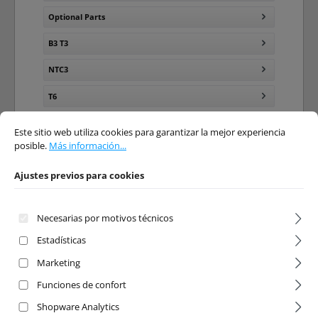
Optional Parts
B3 T3
NTC3
T6
Ajustes previos para cookies
Este sitio web utiliza cookies para garantizar la mejor experiencia posible.
Má
SC10GT
Este sitio web utiliza cookies para garantizar la mejor experiencia
posible.
Más información...
SC28
Ajustes previos para cookies
SC5M
SC6
Necesarias por motivos técnicos
SC8-SC8.2e
Estadísticas
T4-T4.3
Marketing
T5M
Funciones de confort
Shopware Analytics
RC8T RC8T3