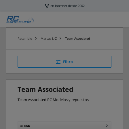
Saltar al contenido principal
en Internet desde 2002
Recambio
Marcas L-Z
Team Associated
Filtro
Team Associated
Team Associated RC Modelos y repuestos
B6 B6D