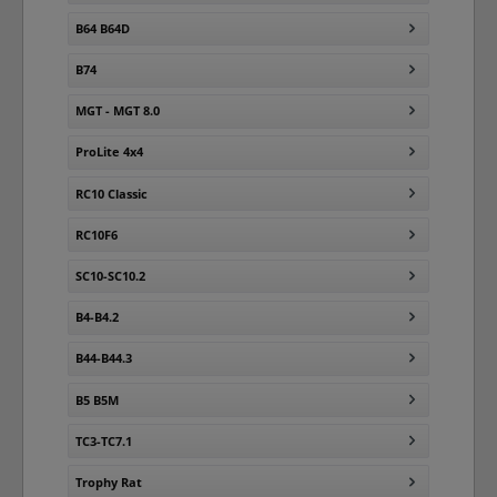
B64 B64D
B74
MGT - MGT 8.0
ProLite 4x4
RC10 Classic
RC10F6
SC10-SC10.2
B4-B4.2
B44-B44.3
B5 B5M
TC3-TC7.1
Trophy Rat