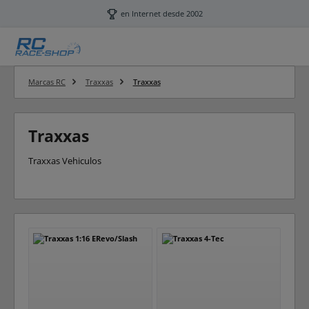
Saltar al contenido principal
en Internet desde 2002
Marcas RC
Traxxas
Traxxas
Traxxas
Traxxas Vehiculos