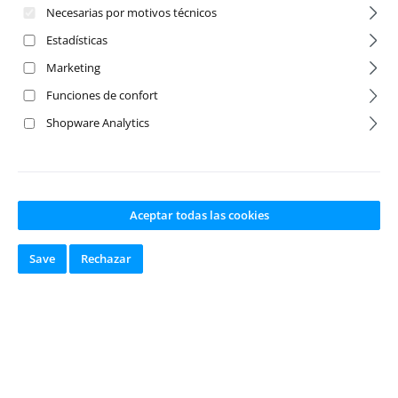
Necesarias por motivos técnicos
Estadísticas
Traxxas Rally
Traxxas Raptor-R
Marketing
Funciones de confort
Shopware Analytics
Aceptar todas las cookies
Traxxas Rustler
Traxxas Slash
Save
Rechazar
Traxxas Sledge
Traxxas Spartan