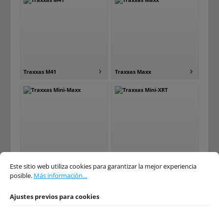
Traxxas M41
Traxxas Maxx
Ajustes previos para cookies
Este sitio web utiliza cookies para garantizar la mejor experiencia posible.
Má
Traxxas Mini-Maxx
Traxxas Mini-XRT
Este sitio web utiliza cookies para garantizar la mejor experiencia
posible.
Más información...
Ajustes previos para cookies