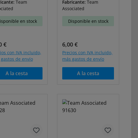
icante:
Team
Fabricante:
Team
ciated
Associated
isponible en stock
Disponible en stock
cio normal:
Precio normal:
0 €
6,00 €
ios con IVA incluido,
Precios con IVA incluido,
gastos de envío
más gastos de envío
A la cesta
A la cesta