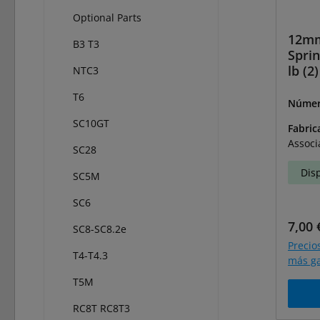
Optional Parts
12mm
B3 T3
Sprin
lb (2)
NTC3
T6
Númer
91335
SC10GT
Fabric
Associ
SC28
Dis
SC5M
SC6
Preci
7,00 
SC8-SC8.2e
Precio
T4-T4.3
más ga
T5M
RC8T RC8T3