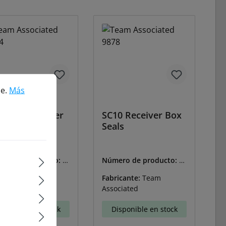
Más información...
le.
Más
r Shock Tower
SC10 Receiver Box
Seals
ero de producto:
A-
Número de producto:
A-
4
9878
icante:
Team
Fabricante:
Team
ciated
Associated
isponible en stock
Disponible en stock