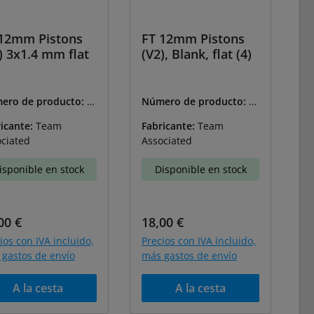
12mm Pistons
FT 12mm Pistons
) 3x1.4 mm flat
(V2), Blank, flat (4)
ero de producto:
A-
Número de producto:
A-
28
91630
icante:
Team
Fabricante:
Team
ciated
Associated
isponible en stock
Disponible en stock
cio normal:
Precio normal:
00 €
18,00 €
ios con IVA incluido,
Precios con IVA incluido,
gastos de envío
más gastos de envío
A la cesta
A la cesta