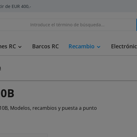
tir de EUR 400,-
hes RC
Barcos RC
Recambio
Electróni
B
10B
10B, Modelos, recambios y puesta a punto