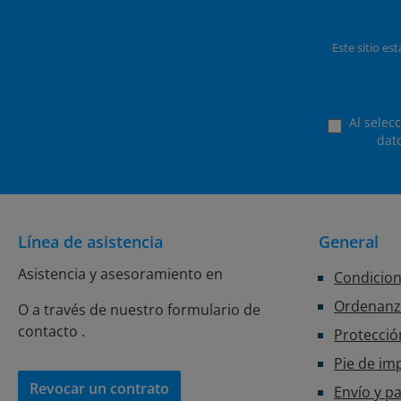
Este sitio es
Al selec
dat
Línea de asistencia
General
Asistencia y asesoramiento en
Condicion
Ordenanza
O a través de nuestro formulario de
contacto
.
Protecció
Pie de im
Revocar un contrato
Envío y p