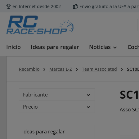
en Internet desde 2002
Envío gratuito a la UE* a par
tar al contenido principal
Saltar a la búsqueda
Saltar a la navegación principal
Inicio
Ideas para regalar
Noticias
Coc
Recambio
Marcas L-Z
Team Associated
SC10
SC
Fabricante
Precio
Asso SC
Ideas para regalar