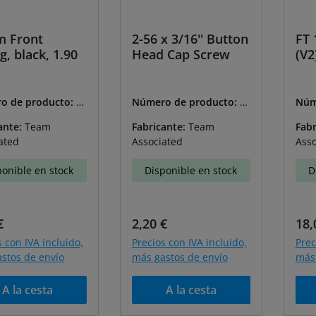
 Front
2-56 x 3/16'' Button
FT 
g, black, 1.90
Head Cap Screw
(V2
o de producto:
A-
Número de producto:
A-
Núm
9146
916
ante:
Team
Fabricante:
Team
Fabr
ated
Associated
Asso
ponible en stock
Disponible en stock
D
o normal:
Precio normal:
Pre
€
2,20 €
18,
s con IVA incluido,
Precios con IVA incluido,
Prec
stos de envío
más gastos de envío
más 
A la cesta
A la cesta