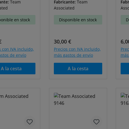
ante:
Team
Fabricante:
Team
Fabr
ated
Associated
Asso
ponible en stock
Disponible en stock
D
o normal:
Precio normal:
Pre
€
30,00 €
6,0
s con IVA incluido,
Precios con IVA incluido,
Prec
stos de envío
más gastos de envío
más 
A la cesta
A la cesta