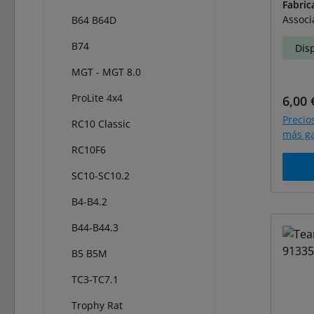
Fabric
Associ
B64 B64D
B74
Dis
MGT - MGT 8.0
ProLite 4x4
Preci
6,00 
Precio
RC10 Classic
más ga
RC10F6
SC10-SC10.2
B4-B4.2
B44-B44.3
B5 B5M
TC3-TC7.1
Trophy Rat