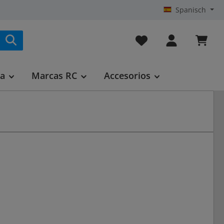
Spanisch
Tienes 0 artículos en t
ca
Marcas RC
Accesorios