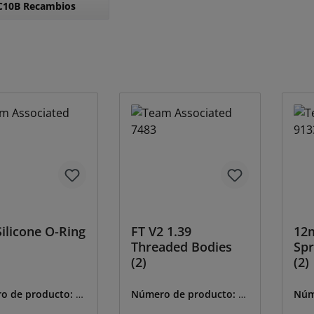
C10B Recambios
ilicone O-Ring
FT V2 1.39
12
Threaded Bodies
Spr
(2)
(2)
o de producto:
A-
Número de producto:
A-
Núm
7483
913